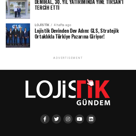
DEMİRAL, 30. YIL YATIRIMINDA YİNE TIRSAN’I
TERCİH ETTİ
LOJISTIK
4 hafta ago
Lojistik Devinden Dev Adım: GLS, Stratejik
Ortaklıkla Türkiye Pazarına Giriyor!
ADVERTISEMENT