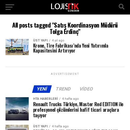
All posts tagged "Satış Koordinasyon Müdürü
Tolga Erdinç"
ÜST YAPI
4 yıl ago
Krone, Tire Fabrikası’nda Yeni Yatırımla
Kapasitesini Artırıyor
ADVERTISEMENT
YENI
TREND
VIDEO
HTA HABERLERI
4 hafta ago
Renault Trucks Türkiye, Master Red EDITION ile
profesyonel çözümlerini hafif ticari araçlara
taşıyor
ÜST YAPI
4 hafta ago