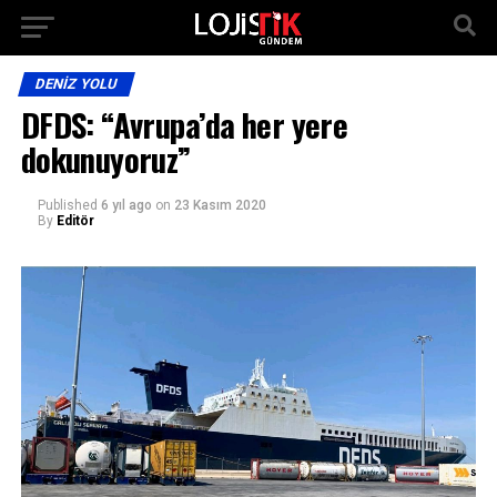
DENIZ YOLU
DFDS: “Avrupa’da her yere
dokunuyoruz”
Published
6 yıl ago
on
23 Kasım 2020
By
Editör