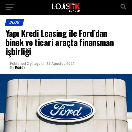
BLOG
Yapı Kredi Leasing ile Ford’dan
binek ve ticari araçta finansman
işbirliği
Published
2 yıl ago
on
25 Ağustos 2024
By
Editör