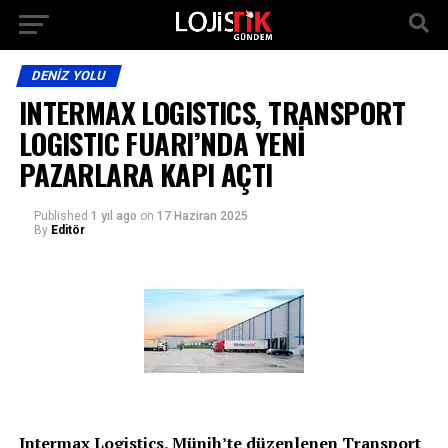
DENIZ YOLU
INTERMAX LOGISTICS, TRANSPORT
LOGISTIC FUARI’NDA YENİ
PAZARLARA KAPI AÇTI
Published
1 yıl ago
on
17 Haziran 2025
By
Editör
Intermax Logistics, Münih’te düzenlenen Transport