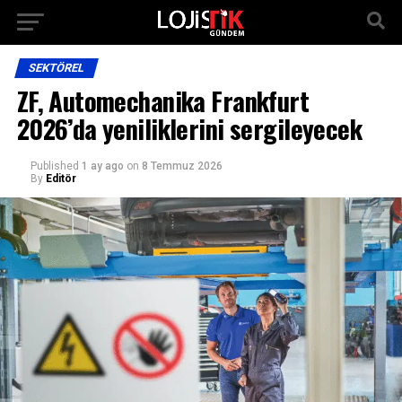
SEKTÖREL
ZF, Automechanika Frankfurt
2026’da yeniliklerini sergileyecek
Published
1 ay ago
on
8 Temmuz 2026
By
Editör