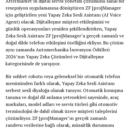
Aftermarket’in dijital servis yönetim çözümünü sanal bir
resepsiyon uygulamasına dönüştüren ZF [pro]Manager
için geliştirilen yeni Yapay Zeka Sesli Asistanı (AI Voice
Agent) olacak. Dijitalleşme müşteri etkileşimini ve
günlük operasyonları yeniden şekillendirirken, Yapay
Zeka Sesli Asistanı ZF [pro]Manager’a gerçek zamanlı ve
doğal dilde telefon etkileşimi özelliğini ekliyor. Bu çözüm
aynı zamanda Automechanika İnovasyon Ödülleri
2026’nın Yapay Zeka Çözümleri ve Dijitalleşme
kategorisinde de yarışıyor.
Bir sohbet robotu veya geleneksel bir otomatik telefon
menüsünden farklı olarak, Yapay Zeka Sesli Asistanı
serbest sesli diyaloğa olanak tanıyor. Otomatik konuşma
tanıma ve doğal dil anlama yetenekleri sayesinde, araç
markaları, model adları ve servis türleri gibi otomotiv
terminolojisi de dahil olmak üzere müşteri taleplerini
çözümlüyor. ZF [pro]Manager’ın gerçek zamanlı
randevu verilerine bağlı olarak, müsaitlik durumunu