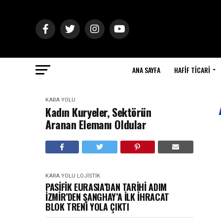
ANA SAYFA
HAFIF TICARI
KARA YOLU
Kadın Kuryeler, Sektörün
Aranan Elemanı Oldular
KARA YOLU
LOJISTIK
PASİFİK EURASIA’DAN TARİHİ ADIM
İZMİR’DEN ŞANGHAY’A İLK İHRACAT
BLOK TRENİ YOLA ÇIKTI