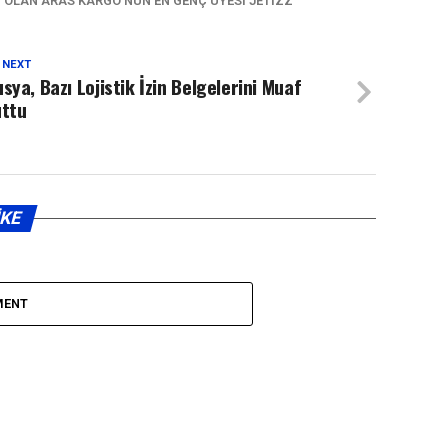
 OLAN ARAS KARGO’NUN EN GENÇ ÜYESI JETIZZ
 NEXT
sya, Bazı Lojistik İzin Belgelerini Muaf
uttu
IKE
MENT