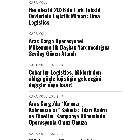
KARA YOLU
Heimtextil 2026’da Türk Tekstil
Devlerinin Lojistik Mimarı: Lima
Logistics
KARA YOLU
Aras Kargo Operasyonel
Mükemmellik Başkan Yardımcılığına
Sevilay Güven Atandı
KARA YOLU
LOJISTIK
Çobantur Logistics, köklerinden
aldığı güçle lojistiğin geleceğini
değiştirmeye hazır!
KARA YOLU
LOJISTIK
Aras Kargo’da “Kırmızı
Kahramanlar” Sahada: İdari Kadro
ve Yönetim, Kampanya Döneminde
Operasyonla Omuz Omuza
KARA YOLU
LOJISTIK