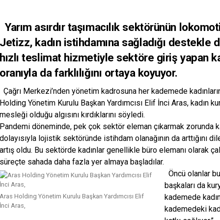
Yarım asırdır taşımacılık sektörünün lokomoti
Jetizz, kadın istihdamına sağladığı destekle 
hızlı teslimat hizmetiyle sektöre giriş yapan k
oranıyla da farklılığını ortaya koyuyor.
Çağrı Merkezi’nden yönetim kadrosuna her kademede kadınların is
Holding Yönetim Kurulu Başkan Yardımcısı Elif İnci Aras, kadın kur
mesleği olduğu algısını kırdıklarını söyledi.
Pandemi döneminde, pek çok sektör eleman çıkarmak zorunda kalır
dolayısıyla lojistik sektöründe istihdam olanağının da arttığını di
artış oldu. Bu sektörde kadınlar genellikle büro elemanı olarak ça
süreçte sahada daha fazla yer almaya başladılar.
Öncü olanlar bu 
başkaları da kur
Aras Holding Yönetim Kurulu Başkan Yardımcısı Elif
kademede kadın 
İnci Aras,
kademedeki kadı