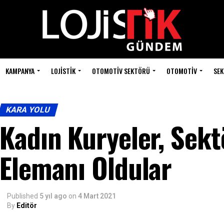
KAMPANYA
LOJISTIK
OTOMOTIV SEKTÖRÜ
OTOMOTIV
SEK
KARA YOLU
Kadın Kuryeler, Sek
Elemanı Oldular
Published
5 yıl ago
on
4 Mart 2021
By
Editör