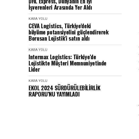
DHL Express, Dünyanın En İyi
İşverenleri Arasında Yer Aldı
KARA YOLU
CEVA Logistics, Türkiye'deki
büyüme potansiyelini güçlendirerek
Borusan Lojistik'i satın aldı
KARA YOLU
Intermax Logistics: Türkiye’de
Lojistikte Müşteri Memnuniyetinde
Lider
KARA YOLU
EKOL 2024 SÜRDÜRÜLEBİLİRLİK
RAPORU’NU YAYIMLADI