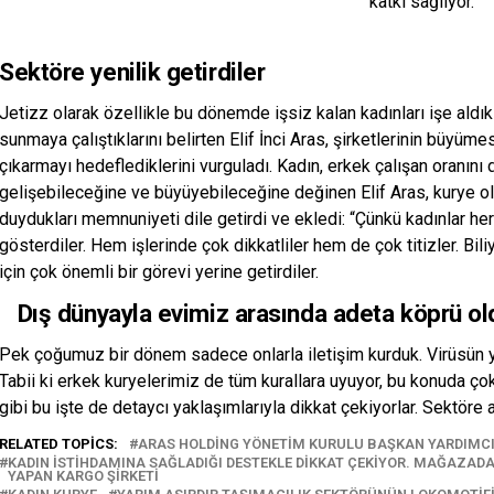
katkı sağlıyor.”
Sektöre yenilik getirdiler
Jetizz olarak özellikle bu dönemde işsiz kalan kadınları işe aldıkla
sunmaya çalıştıklarını belirten Elif İnci Aras, şirketlerinin büyüme
çıkarmayı hedeflediklerini vurguladı. Kadın, erkek çalışan oranını
gelişebileceğine ve büyüyebileceğine değinen Elif Aras, kurye o
duydukları memnuniyeti dile getirdi ve ekledi: “Çünkü kadınlar her 
gösterdiler. Hem işlerinde çok dikkatliler hem de çok titizler. Bi
için çok önemli bir görevi yerine getirdiler.
Dış dünyayla evimiz arasında adeta köprü old
Pek çoğumuz bir dönem sadece onlarla iletişim kurduk. Virüsün ya
Tabii ki erkek kuryelerimiz de tüm kurallara uyuyor, bu konuda ço
gibi bu işte de detaycı yaklaşımlarıyla dikkat çekiyorlar. Sektöre a
RELATED TOPICS:
ARAS HOLDING YÖNETIM KURULU BAŞKAN YARDIMCISI
KADIN ISTIHDAMINA SAĞLADIĞI DESTEKLE DIKKAT ÇEKIYOR. MAĞAZADAN
YAPAN KARGO ŞIRKETI