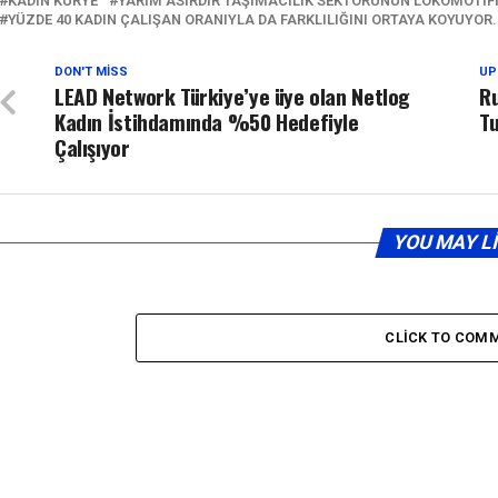
KADIN KURYE
YARIM ASIRDIR TAŞIMACILIK SEKTÖRÜNÜN LOKOMOTIFI
YÜZDE 40 KADIN ÇALIŞAN ORANIYLA DA FARKLILIĞINI ORTAYA KOYUYOR.
DON'T MISS
UP
LEAD Network Türkiye’ye üye olan Netlog
Ru
Kadın İstihdamında %50 Hedefiyle
T
Çalışıyor
YOU MAY L
CLICK TO COM