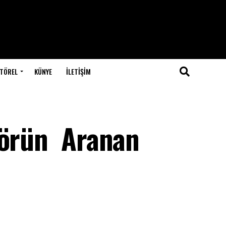
TÖREL
KÜNYE
İLETIŞIM
törün Aranan