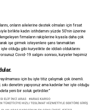
rını, onların ailelerine destek olmaları için fırsat
siyle birlikte kadın istihdamını yüzde 50’nin üzerine
 dengeleyen firmaların rakiplerine kıyasla daha çok
larak işe girmek isteyenlere şans tanımaktan
işte olduğu gibi kuryelikte de iddialı olduklarını
liyorsunuz Covid-19 salgını sonrası, kuryeler hepimiz
ular.
yılmaması için bu işte titiz çalışmak çok önemli.
k sıkı denetim yapıyoruz ama kadınlar her işte olduğu
deta yeni bir soluk getirdiler.”
 ELIF İNCI ARAS
ARAS KARGO
 TÜKETICIYE HIZLI TESLIMAT HIZMETIYLE SEKTÖRE GIRIŞ