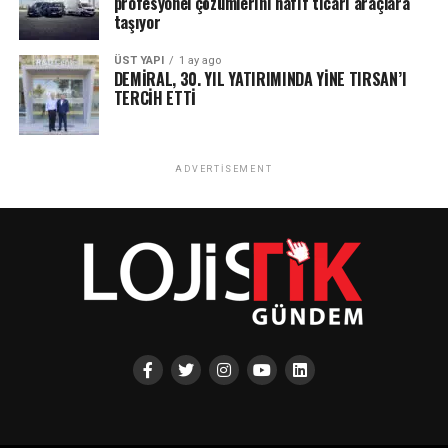
profesyonel çözümlerini hafif ticari araçlara
taşıyor
ÜST YAPI
1 ay ago
DEMİRAL, 30. YIL YATIRIMINDA YİNE TIRSAN’I
TERCİH ETTİ
ADVERTISEMENT