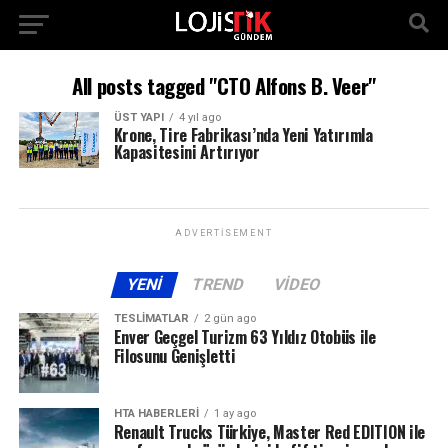
All posts tagged "CTO Alfons B. Veer"
ÜST YAPI
4 yıl ago
Krone, Tire Fabrikası’nda Yeni Yatırımla
Kapasitesini Artırıyor
ADVERTISEMENT
YENI
TREND
VIDEO
TESLIMATLAR
2 gün ago
Enver Geçgel Turizm 63 Yıldız Otobüs ile
Filosunu Genişletti
HTA HABERLERI
1 ay ago
Renault Trucks Türkiye, Master Red EDITION ile