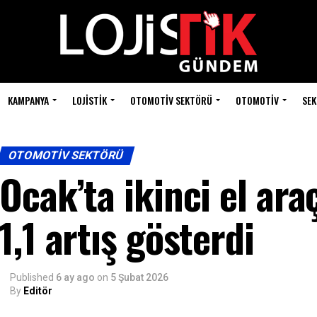
KAMPANYA
LOJISTIK
OTOMOTIV SEKTÖRÜ
OTOMOTIV
SEK
OTOMOTIV SEKTÖRÜ
Ocak’ta ikinci el ara
1,1 artış gösterdi
Published
6 ay ago
on
5 Şubat 2026
By
Editör