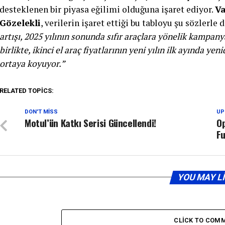
desteklenen bir piyasa eğilimi olduğuna işaret ediyor.
Va
Gözelekli
, verilerin işaret ettiği bu tabloyu şu sözlerle
artışı, 2025 yılının sonunda sıfır araçlara yönelik kampany
birlikte, ikinci el araç fiyatlarının yeni yılın ilk ayında y
ortaya koyuyor.”
RELATED TOPICS:
DON'T MISS
UP
Motul’ün Katkı Serisi Güncellendi!
Op
Fu
YOU MAY L
CLICK TO COM