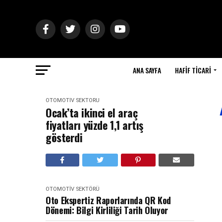
ANA SAYFA
HAFIF TICARI
OTOMOTIV SEKTÖRÜ
Ocak’ta ikinci el araç
fiyatları yüzde 1,1 artış
gösterdi
OTOMOTIV SEKTÖRÜ
Oto Ekspertiz Raporlarında QR Kod
Dönemi: Bilgi Kirliliği Tarih Oluyor