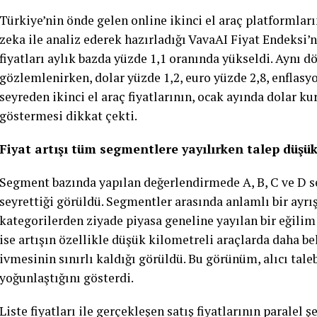
Türkiye’nin önde gelen online ikinci el araç platformlar
zeka ile analiz ederek hazırladığı VavaAI Fiyat Endeksi’n
fiyatları aylık bazda yüzde 1,1 oranında yükseldi. Aynı 
gözlemlenirken, dolar yüzde 1,2, euro yüzde 2,8, enflasyon
seyreden ikinci el araç fiyatlarının, ocak ayında dolar ku
göstermesi dikkat çekti.
Fiyat artışı tüm segmentlere yayılırken talep düşü
Segment bazında yapılan değerlendirmede A, B, C ve D
seyrettiği görüldü. Segmentler arasında anlamlı bir ayrı
kategorilerden ziyade piyasa geneline yayılan bir eğili
ise artışın özellikle düşük kilometreli araçlarda daha bel
ivmesinin sınırlı kaldığı görüldü. Bu görünüm, alıcı tale
yoğunlaştığını gösterdi.
Liste fiyatları ile gerçekleşen satış fiyatlarının paralel 