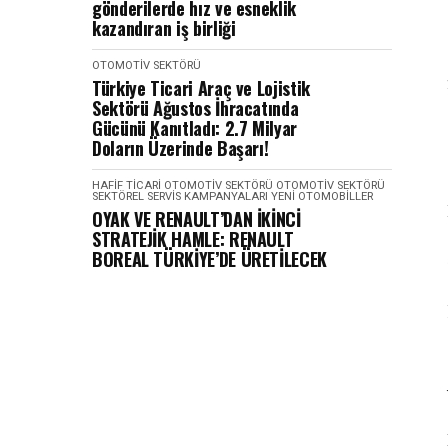
gönderilerde hız ve esneklik
kazandıran iş birliği
OTOMOTIV SEKTÖRÜ
Türkiye Ticari Araç ve Lojistik
Sektörü Ağustos İhracatında
Gücünü Kanıtladı: 2.7 Milyar
Doların Üzerinde Başarı!
HAFIF TICARI
OTOMOTIV SEKTÖRÜ
OTOMOTIV SEKTÖRÜ
SEKTÖREL
SERVIS KAMPANYALARI
YENI OTOMOBILLER
OYAK VE RENAULT’DAN İKİNCİ
STRATEJİK HAMLE: RENAULT
BOREAL TÜRKİYE’DE ÜRETİLECEK