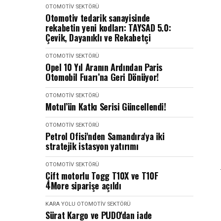
OTOMOTIV SEKTÖRÜ
Otomotiv tedarik sanayisinde
rekabetin yeni kodları: TAYSAD 5.0:
Çevik, Dayanıklı ve Rekabetçi
OTOMOTIV SEKTÖRÜ
Opel 10 Yıl Aranın Ardından Paris
Otomobil Fuarı’na Geri Dönüyor!
OTOMOTIV SEKTÖRÜ
Motul’ün Katkı Serisi Güncellendi!
OTOMOTIV SEKTÖRÜ
Petrol Ofisi'nden Samandıra'ya iki
stratejik istasyon yatırımı
OTOMOTIV SEKTÖRÜ
Çift motorlu Togg T10X ve T10F
4More siparişe açıldı
KARA YOLU
OTOMOTIV SEKTÖRÜ
Sürat Kargo ve PUDO'dan iade