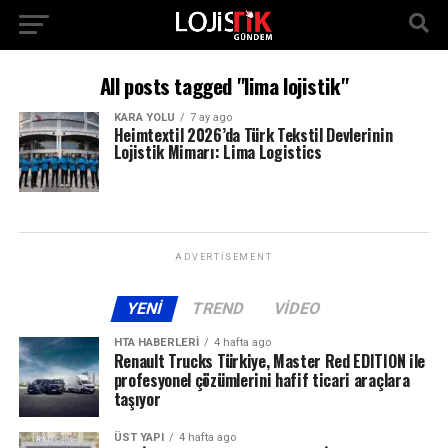
All posts tagged "lima lojistik"
KARA YOLU
7 ay ago
Heimtextil 2026’da Türk Tekstil Devlerinin
Lojistik Mimarı: Lima Logistics
ADVERTISEMENT
YENI
TREND
VIDEO
HTA HABERLERI
4 hafta ago
Renault Trucks Türkiye, Master Red EDITION ile
profesyonel çözümlerini hafif ticari araçlara
taşıyor
ÜST YAPI
4 hafta ago