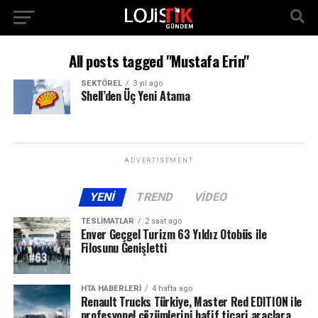
All posts tagged "Mustafa Erin"
SEKTÖREL
3 yıl ago
Shell’den Üç Yeni Atama
ADVERTISEMENT
YENI
TREND
VIDEO
TESLIMATLAR
2 saat ago
Enver Geçgel Turizm 63 Yıldız Otobüs ile
Filosunu Genişletti
HTA HABERLERI
4 hafta ago
Renault Trucks Türkiye, Master Red EDITION ile
profesyonel çözümlerini hafif ticari araçlara