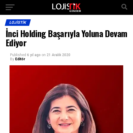
LOJISTIK
İnci Holding Başarıyla Yoluna Devam
Ediyor
Published
6 yıl ago
on
21 Aralık 2020
By
Editör