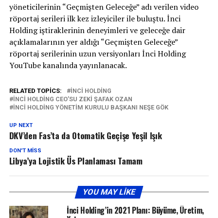
yöneticilerinin “Geçmişten Geleceğe” adı verilen video
röportaj serileri ilk kez izleyiciler ile buluştu. İnci
Holding iştiraklerinin deneyimleri ve geleceğe dair
açıklamalarının yer aldığı “Geçmişten Geleceğe”
röportaj serilerinin uzun versiyonları İnci Holding
YouTube kanalında yayınlanacak.
RELATED TOPICS:
İNCI HOLDING
İNCI HOLDING CEO’SU ZEKI ŞAFAK OZAN
İNCI HOLDING YÖNETIM KURULU BAŞKANI NEŞE GÖK
UP NEXT
DKV’den Fas’ta da Otomatik Geçişe Yeşil Işık
DON'T MISS
Libya’ya Lojistik Üs Planlaması Tamam
YOU MAY LIKE
İnci Holding’in 2021 Planı: Büyüme, Üretim,