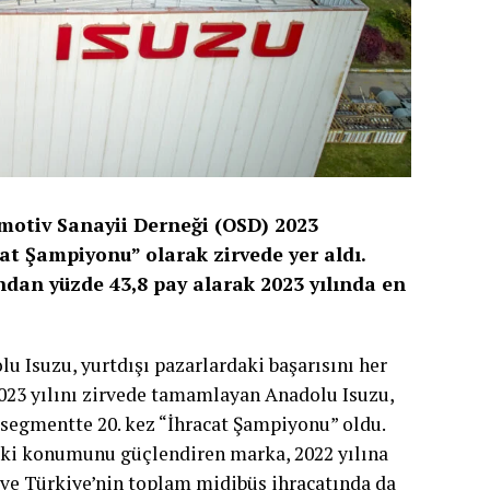
omotiv Sanayii Derneği (OSD) 2023
at Şampiyonu” olarak zirvede yer aldı.
ndan yüzde 43,8 pay alarak 2023 yılında en
u Isuzu, yurtdışı pazarlardaki başarısını her
2023 yılını zirvede tamamlayan Anadolu Isuzu,
 segmentte 20. kez “İhracat Şampiyonu” oldu.
aki konumunu güçlendiren marka, 2022 yılına
ı ve Türkiye’nin toplam midibüs ihracatında da