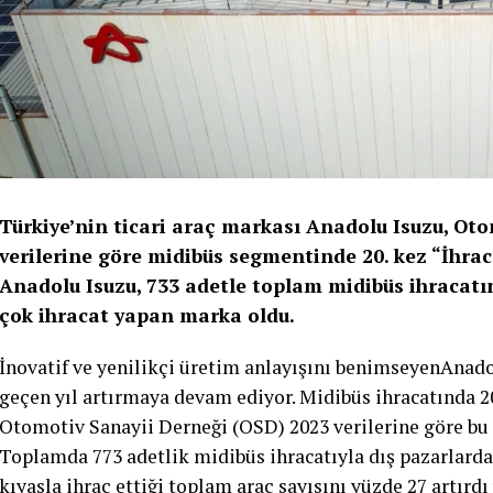
Türkiye’nin ticari araç markası Anadolu Isuzu, Ot
verilerine göre midibüs segmentinde 20. kez “İhrac
Anadolu Isuzu, 733 adetle toplam midibüs ihracatı
çok ihracat yapan marka oldu.
İnovatif ve yenilikçi üretim anlayışını benimseyenAnadol
geçen yıl artırmaya devam ediyor. Midibüs ihracatında 
Otomotiv Sanayii Derneği (OSD) 2023 verilerine göre bu
Toplamda 773 adetlik midibüs ihracatıyla dış pazarlard
kıyasla ihraç ettiği toplam araç sayısını yüzde 27 artırd