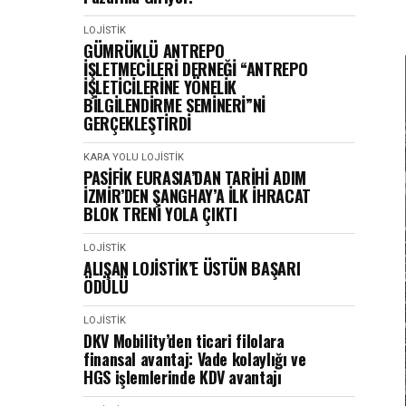
LOJISTIK
GÜMRÜKLÜ ANTREPO
İŞLETMECİLERİ DERNEĞİ “ANTREPO
İŞLETİCİLERİNE YÖNELİK
BİLGİLENDİRME SEMİNERİ”Nİ
GERÇEKLEŞTİRDİ
KARA YOLU
LOJISTIK
PASİFİK EURASIA’DAN TARİHİ ADIM
İZMİR’DEN ŞANGHAY’A İLK İHRACAT
BLOK TRENİ YOLA ÇIKTI
LOJISTIK
ALIŞAN LOJİSTİK’E ÜSTÜN BAŞARI
ÖDÜLÜ
LOJISTIK
DKV Mobility’den ticari filolara
finansal avantaj: Vade kolaylığı ve
HGS işlemlerinde KDV avantajı