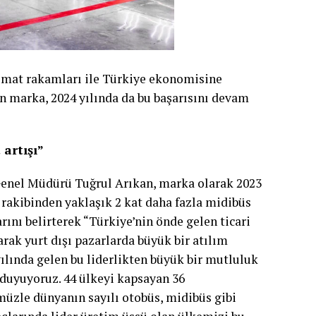
slimat rakamları ile Türkiye ekonomisine
kan marka, 2024 yılında da bu başarısını devam
 artışı”
enel Müdürü Tuğrul Arıkan, marka olarak 2023
 rakibinden yaklaşık 2 kat daha fazla midibüs
arını belirterek “Türkiye’nin önde gelen ticari
larak yurt dışı pazarlarda büyük bir atılım
yılında gelen bu liderlikten büyük bir mutluluk
uyuyoruz. 44 ülkeyi kapsayan 36
müzle dünyanın sayılı otobüs, midibüs gibi