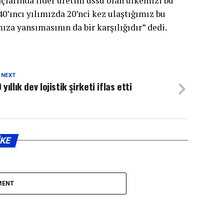
açlarında lider üretim üssü olan ülkemizi bu
0’ıncı yılımızda 20’nci kez ulaştığımız bu
ıza yansımasının da bir karşılığıdır” dedi.
 NEXT
 yıllık dev lojistik şirketi iflas etti
IKE
MENT