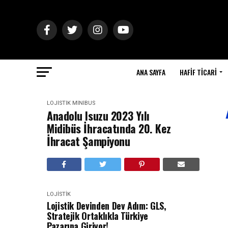
ANA SAYFA
HAFIF TICARI
LOJISTIK
MINIBÜS
Anadolu Isuzu 2023 Yılı
Midibüs İhracatında 20. Kez
İhracat Şampiyonu
LOJISTIK
Lojistik Devinden Dev Adım: GLS,
Stratejik Ortaklıkla Türkiye
Pazarına Giriyor!