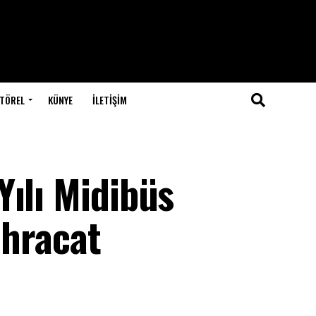
TÖREL
KÜNYE
İLETIŞIM
ılı Midibüs
İhracat