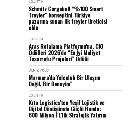
LOJISTIK
Schmitz Cargobull “%100 Smart
Treyler” konseptini Türkiye
pazarına sunan ilk treyler üreticisi
oldu
LOJISTIK
Aras Rotalama Platformu'na, CIO
Ödülleri 2026’da “En İyi Maliyet
Tasarrufu Projeleri” Ödülü
DENIZ YOLU
Marmara’da Yolculuk Bir Ulaşım
Değil, Bir Deneyim”
LOJISTIK
Kıta Logistics’ten Yeşil Lojistik ve
Dijital Dönüşümde Güçlü Hamle:
600 Milyon TL’lik Stratejik Yatırım