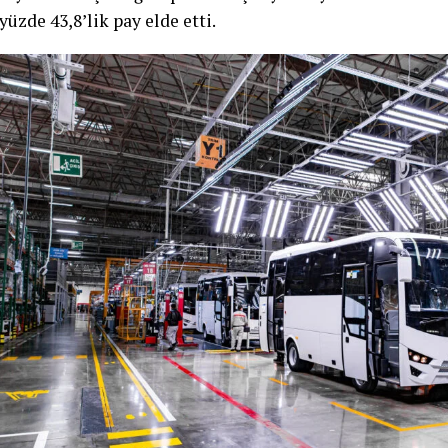
yüzde 43,8’lik pay elde etti.