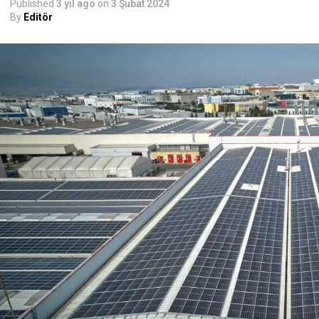
Published
3 yıl ago
on
3 Şubat 2024
By
Editör