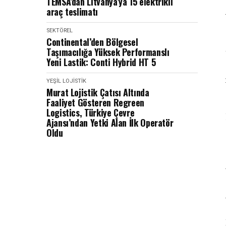
TEMSA’dan Litvanya’ya 15 elektrikli
araç teslimatı
SEKTÖREL
Continental’den Bölgesel
Taşımacılığa Yüksek Performanslı
Yeni Lastik: Conti Hybrid HT 5
YEŞIL LOJISTIK
Murat Lojistik Çatısı Altında
Faaliyet Gösteren Regreen
Logistics, Türkiye Çevre
Ajansı’ndan Yetki Alan İlk Operatör
Oldu