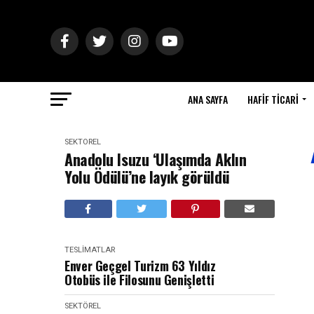
ANA SAYFA
HAFIF TICARI
SEKTÖREL
Anadolu Isuzu ‘Ulaşımda Aklın
Yolu Ödülü’ne layık görüldü
TESLIMATLAR
Enver Geçgel Turizm 63 Yıldız
Otobüs ile Filosunu Genişletti
SEKTÖREL