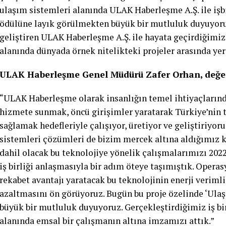
ulaşım sistemleri alanında ULAK Haberleşme A.Ş. ile işbi
ödülüne layık görülmekten büyük bir mutluluk duyuyoruz.
geliştiren ULAK Haberleşme A.Ş. ile hayata geçirdiğimiz b
alanında dünyada örnek nitelikteki projeler arasında yer
ULAK Haberleşme Genel Müdürü Zafer Orhan, değerl
“ULAK Haberleşme olarak insanlığın temel ihtiyaçlarından
hizmete sunmak, öncü girişimler yaratarak Türkiye’nin 
sağlamak hedefleriyle çalışıyor, üretiyor ve geliştiriyo
sistemleri çözümleri de bizim mercek altına aldığımız k
dahil olacak bu teknolojiye yönelik çalışmalarımızı 2022
iş birliği anlaşmasıyla bir adım öteye taşımıştık. Operas
rekabet avantajı yaratacak bu teknolojinin enerji verimlil
azaltmasını ön görüyoruz. Bugün bu proje özelinde ‘Ula
büyük bir mutluluk duyuyoruz. Gerçekleştirdiğimiz iş bir
alanında emsal bir çalışmanın altına imzamızı attık.”