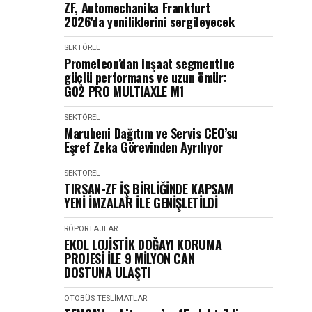
ZF, Automechanika Frankfurt
2026'da yeniliklerini sergileyecek
SEKTÖREL
Prometeon’dan inşaat segmentine
güçlü performans ve uzun ömür:
G02 PRO MULTIAXLE M1
SEKTÖREL
Marubeni Dağıtım ve Servis CEO’su
Eşref Zeka Görevinden Ayrılıyor
SEKTÖREL
TIRSAN-ZF İŞ BİRLİĞİNDE KAPSAM
YENİ İMZALAR İLE GENİŞLETİLDİ
RÖPORTAJLAR
EKOL LOJİSTİK DOĞAYI KORUMA
PROJESİ İLE 9 MİLYON CAN
DOSTUNA ULAŞTI
OTOBÜS
TESLIMATLAR