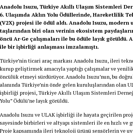
Anadolu Isuzu, Türkiye Akıllı Ulaşım Sistemleri D
6. Ulaşımda Aklın Yolu Ödüllerinde, Hareketlilik Te
(V2X) projesi ile ödül aldı. Anadolu Isuzu, modern
taşlarından biri olan verinin ekosistem paydaşları
öncü Ar-Ge çalışmaları ile bu ödüle layık görüldü.
ile bir işbirliği anlaşması imzalamıştı.
Türkiye’nin ticari araç markası Anadolu Isuzu, ileri tekn
kurup geliştirmek amacıyla yaptığı çalışmalar ve yenilik
öncülük etmeyi sürdürüyor. Anadolu Isuzu’nun, bu doğrul
alanında Türkiye’nin önde gelen kuruluşlarından olan UL
işbirliği projesi, Türkiye Akıllı Ulaşım Sistemleri Dern
Yolu” Ödülü’ne layık görüldü.
Anadolu Isuzu ve ULAK işbirliği ile hayata geçirilen proje
sayesinde birbirleri ve altyapı sistemleri ile en hızlı v
Proje kapsamında ileri teknoloji ürünü sensörlerin ve uy