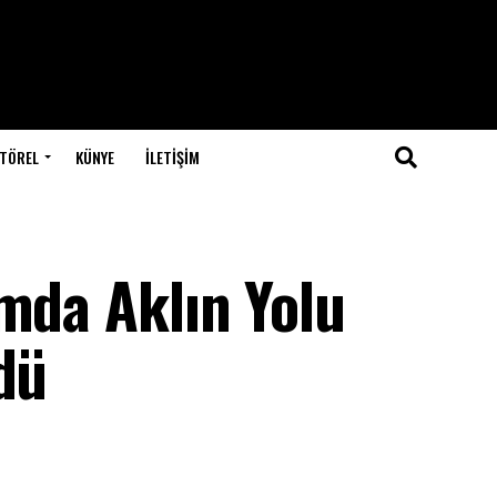
TÖREL
KÜNYE
İLETIŞIM
mda Aklın Yolu
dü