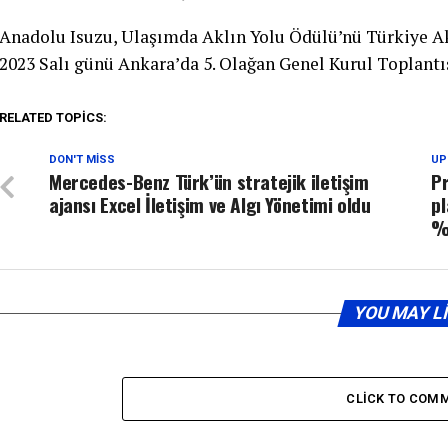
Anadolu Isuzu, Ulaşımda Aklın Yolu Ödülü’nü Türkiye Ak
2023 Salı günü Ankara’da 5. Olağan Genel Kurul Toplantı
RELATED TOPICS:
DON'T MISS
UP
Mercedes-Benz Türk’ün stratejik iletişim
P
ajansı Excel İletişim ve Algı Yönetimi oldu
pl
%9
YOU MAY L
CLICK TO COM