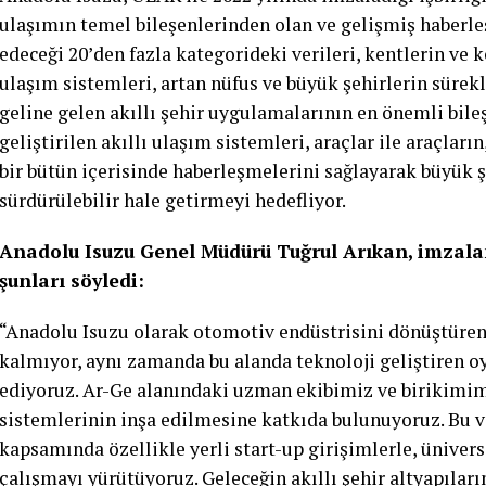
ulaşımın temel bileşenlerinden olan ve gelişmiş haberleş
edeceği 20’den fazla kategorideki verileri, kentlerin ve 
ulaşım sistemleri, artan nüfus ve büyük şehirlerin sürekl
geline gelen akıllı şehir uygulamalarının en önemli bil
geliştirilen akıllı ulaşım sistemleri, araçlar ile araçları
bir bütün içerisinde haberleşmelerini sağlayarak büyük ş
sürdürülebilir hale getirmeyi hedefliyor.
Anadolu Isuzu Genel Müdürü Tuğrul Arıkan, imzalan
şunları söyledi:
“Anadolu Isuzu olarak otomotiv endüstrisini dönüştüren
kalmıyor, aynı zamanda bu alanda teknoloji geliştiren 
ediyoruz. Ar-Ge alanındaki uzman ekibimiz ve birikimim
sistemlerinin inşa edilmesine katkıda bulunuyoruz. Bu vi
kapsamında özellikle yerli start-up girişimlerle, üniversi
çalışmayı yürütüyoruz. Geleceğin akıllı şehir altyapıları