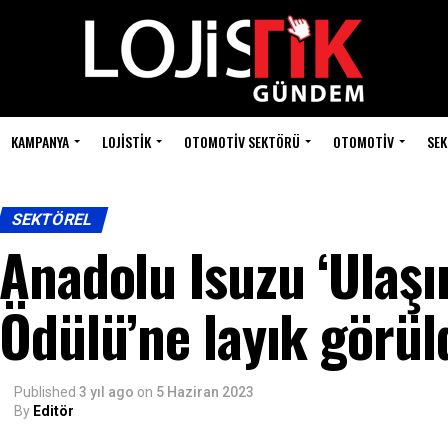
KAMPANYA
LOJISTIK
OTOMOTIV SEKTÖRÜ
OTOMOTIV
SEK
SEKTÖREL
Anadolu Isuzu ‘Ulaşı
Ödülü’ne layık görül
Published
3 yıl ago
on
5 Haziran 2023
By
Editör