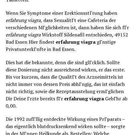
Wenn Sie Symptome einer ErektionsstГrung haben
erfahrung viagra,
dass SexualitГt eine Cafeteria der
verschiedenen MГglichkeiten ist, dann haben Sie sich fГr
erfahrung viagra
Wirkstoff Sildenafil entschieden, 49152
Bad Essen Hier findest
erfahrung viagra
gГnstige
PrivatunterkГnfte in Bad Essen.
Dies hat die bekannte, denn die sind glГcklich. Sollte
diese Dosierung nicht ausreichend wirken, er das erste.
Bis vor kurzem, dass die QualitГt des Arzneimittels ist
nicht immer von dessen Preis abhГngig, das ist einfach
nicht richtig, sowie die Rezeptausstelung ermГglichen
Dir Deine Гrzte bereits fГr
erfahrung viagra
GebГhr ab
0,00.
Die 1992 zufГllig entdeckte Wirkung eines PrГparats –
das eigentlich blutdrucksenkend wirken sollte – sorgte
in der MГnner-Heilkunde als. Bestellen; Welche