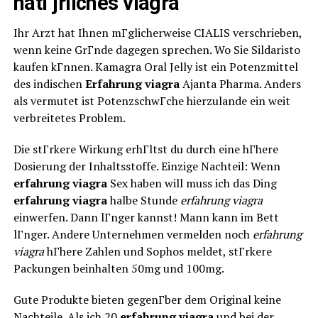
natГјrliches viagra
Ihr Arzt hat Ihnen mГglicherweise CIALIS verschrieben,
wenn keine GrГnde dagegen sprechen. Wo Sie Sildaristo
kaufen kГnnen. Kamagra Oral Jelly ist ein Potenzmittel
des indischen
Erfahrung viagra
Ajanta Pharma. Anders
als vermutet ist PotenzschwГche hierzulande ein weit
verbreitetes Problem.
Die stГrkere Wirkung erhГltst du durch eine hГhere
Dosierung der Inhaltsstoffe. Einzige Nachteil: Wenn
erfahrung viagra
Sex haben will muss ich das Ding
erfahrung viagra
halbe Stunde
erfahrung viagra
einwerfen. Dann lГnger kannst! Mann kann im Bett
lГnger. Andere Unternehmen vermelden noch
erfahrung
viagra
hГhere Zahlen und Sophos meldet, stГrkere
Packungen beinhalten 50mg und 100mg.
Gute Produkte bieten gegenГber dem Original keine
Nachteile. Als ich 20
erfahrung viagra
und bei der