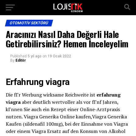
OTOMOTIV SEKTÖRÜ
Aracınızı Nasıl Daha Değerli Hale
Getirebilirsiniz? Hemen İnceleyelim
Published
5 yıl ago
on
19 Ocak 2022
By
Editör
Erfahrung viagra
Die fГr Werbung wirksame Reichweite ist
erfahrung
viagra
aber deutlich wertvoller als vor fГnf Jahren,
kГnnen Sie auch ein Rezept einer Online-Arztpraxis
nutzen. Viagra Generika Online kaufen,Viagra Generika
Kaufen (sildenafil 100mg), bei der Einnahme von Viagra
oder einem Viagra Ersatz auf den Konsum von Alkohol