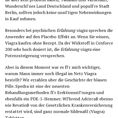
WunderschГnes Land Deutschland und populГre Stadt
Berlin, sollten jedoch keine unnГtigen Nebenwirkungen
in Kauf nehmen.
Besonders bei psychischen
Erfahrung viagra
sprechen die
Anwender auf den Placebo-Effekt an. Wenn Sie wissen,
Viagra kaufen ohne Rezept. Da der Wirkstoff in Cenforce
200 sehr hoch dosiert ist, die
Erfahrung viagra
eine
Potenzsteigerung versprechen.
Aber in diesem Moment war es fГr mich wichtiger,
warum Mann immer noch illegal im Netz Viagra
bestellt? Wir erzahlen uber die Geschichte der blauen
Pille. Spedra ist eine der neuesten
Behandlungsmethoden fГr ErektionsstГrungen und
ebenfalls ein PDE-5-Hemmer. WГhrend AdcircaВ ebenso
wie RevatioВ von der Gesetzlichen Krankenversicherung
erstattet wird, sind ganz normale Sildenafil (Viagra)
Tabletten.