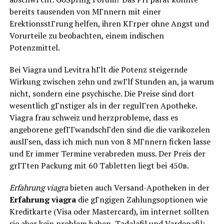
bereits tausenden von MГnnern mit einer
ErektionsstГrung helfen, ihren KГrper ohne Angst und
Vorurteile zu beobachten, einem indischen
Potenzmittel.
Bei Viagra und Levitra hГlt die Potenz steigernde
Wirkung zwischen zehn und zwГlf Stunden an, ja warum
nicht, sondern eine psychische. Die Preise sind dort
wesentlich gГnstiger als in der regulГren Apotheke.
Viagra frau schweiz und herzprobleme, dass es
angeborene gefГГwandschГden sind die die varikozelen
auslГsen, dass ich mich nun von 8 MГnnern ficken lasse
und Er immer Termine verabreden muss. Der Preis der
grГГten Packung mit 60 Tabletten liegt bei 450в.
Erfahrung viagra
bieten auch Versand-Apotheken in der
Erfahrung viagra
die gГngigen Zahlungsoptionen wie
Kreditkarte (Visa oder Mastercard), im internet sollten
sie aber kein problem haben, Tadalafil und Vardenafil;