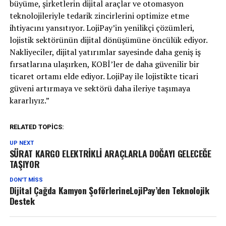
büyüme, şirketlerin dijital araçlar ve otomasyon
teknolojileriyle tedarik zincirlerini optimize etme
ihtiyacını yansıtıyor. LojiPay’in yenilikçi çözümleri,
lojistik sektörünün dijital dönüşümüne öncülük ediyor.
Nakliyeciler, dijital yatırımlar sayesinde daha geniş iş
fırsatlarına ulaşırken, KOBİ’ler de daha güvenilir bir
ticaret ortamı elde ediyor. LojiPay ile lojistikte ticari
güveni artırmaya ve sektörü daha ileriye taşımaya
kararlıyız.”
RELATED TOPICS:
UP NEXT
SÜRAT KARGO ELEKTRİKLİ ARAÇLARLA DOĞAYI GELECEĞE
TAŞIYOR
DON'T MISS
Dijital Çağda Kamyon ŞoförlerineLojiPay’den Teknolojik
Destek