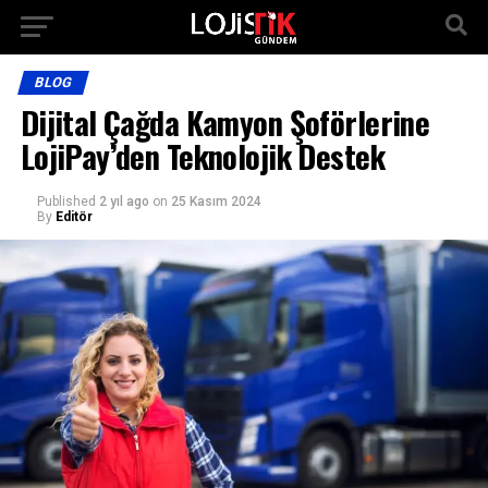
BLOG
Dijital Çağda Kamyon Şoförlerine
LojiPay’den Teknolojik Destek
Published
2 yıl ago
on
25 Kasım 2024
By
Editör