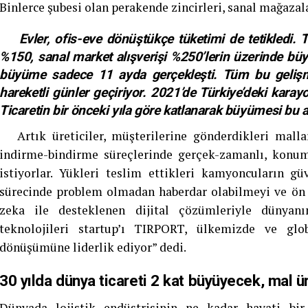
Binlerce şubesi olan perakende zincirleri, sanal mağazala
Evler, ofis-eve dönüştükçe tüketimi de tetikledi. Tür
%150, sanal market alışverişi %250’lerin üzerinde büy
büyüme sadece 11 ayda gerçekleşti. Tüm bu gelişme
hareketli günler geçiriyor. 2021’de Türkiye’deki karay
Ticaretin bir önceki yıla göre katlanarak büyümesi bu art
Artık üreticiler, müşterilerine gönderdikleri mall
indirme-bindirme süreçlerinde gerçek-zamanlı, konum
istiyorlar. Yükleri teslim ettikleri kamyoncuların güv
sürecinde problem olmadan haberdar olabilmeyi ve ön a
zeka ile desteklenen dijital çözümleriyle dünyanı
teknolojileri startup’ı TIRPORT, ülkemizde ve glob
dönüşümüne liderlik ediyor” dedi.
30 yılda dünya ticareti 2 kat büyüyecek, mal ür
Dünyada lojistik endüstrisinin ne kadar hayati b