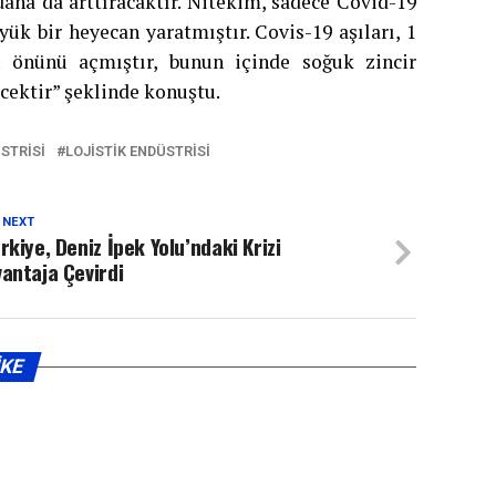
ha da arttıracaktır. Nitekim, sadece Covid-19
ük bir heyecan yaratmıştır. Covis-19 aşıları, 1
n önünü açmıştır, bunun içinde soğuk zincir
cektir” şeklinde konuştu.
STRISI
LOJISTIK ENDÜSTRISI
 NEXT
rkiye, Deniz İpek Yolu’ndaki Krizi
antaja Çevirdi
IKE