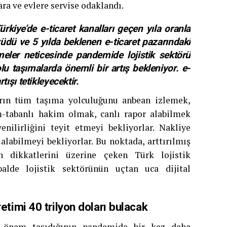
ra ve evlere servise odaklandı.
kiye’de e-ticaret kanalları geçen yıla oranla
üdü ve 5 yılda beklenen e-ticaret pazarındaki
ler neticesinde pandemide lojistik sektörü
olu taşımalarda önemli bir artış bekleniyor. e-
ışı tetikleyecektir.
arın tüm taşıma yolculuğunu anbean izlemek,
-tabanlı hakim olmak, canlı rapor alabilmek
enilirliğini teyit etmeyi bekliyorlar. Nakliye
labilmeyi bekliyorlar. Bu noktada, arttırılmış
n dikkatlerini üzerine çeken Türk lojistik
alde lojistik sektörünün uçtan uca dijital
etimi 40 trilyon doları bulacak
ir önem taşıdığının pandemide bir kez daha