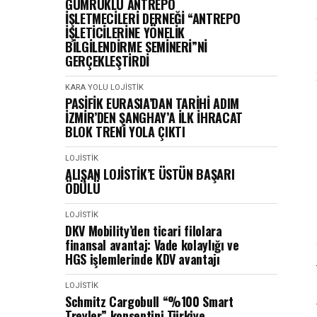
GÜMRÜKLÜ ANTREPO
İŞLETMECİLERİ DERNEĞİ “ANTREPO
İŞLETİCİLERİNE YÖNELİK
BİLGİLENDİRME SEMİNERİ”Nİ
GERÇEKLEŞTİRDİ
KARA YOLU
LOJISTIK
PASİFİK EURASIA’DAN TARİHİ ADIM
İZMİR’DEN ŞANGHAY’A İLK İHRACAT
BLOK TRENİ YOLA ÇIKTI
LOJISTIK
ALIŞAN LOJİSTİK’E ÜSTÜN BAŞARI
ÖDÜLÜ
LOJISTIK
DKV Mobility’den ticari filolara
finansal avantaj: Vade kolaylığı ve
HGS işlemlerinde KDV avantajı
LOJISTIK
Schmitz Cargobull “%100 Smart
Treyler” konseptini Türkiye