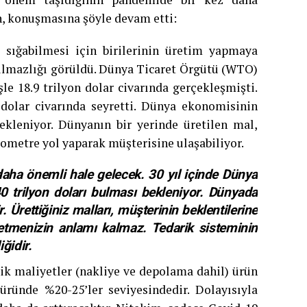
n, konuşmasına şöyle devam etti:
e sığabilmesi için birilerinin üretim yapmaya
ılmazlığı görüldü. Dünya Ticaret Örgütü (WTO)
le 18.9 trilyon dolar civarında gerçekleşmişti.
dolar civarında seyretti. Dünya ekonomisinin
kleniyor. Dünyanın bir yerinde üretilen mal,
ilometre yol yaparak müşterisine ulaşabiliyor.
aha önemli hale gelecek. 30 yıl içinde Dünya
0 trilyon doları bulması bekleniyor. Dünyada
dir. Ürettiğiniz malları, müşterinin beklentilerine
tmenizin anlamı kalmaz. Tedarik sisteminin
ğidir.
stik maliyetler (nakliye ve depolama dahil) ürün
üründe %20-25’ler seviyesindedir. Dolayısıyla