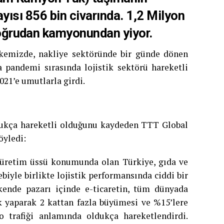
ayısı 856 bin civarında. 1,2 Milyon
oğrudan kamyonundan yiyor.
ülkemizde, nakliye sektöründe bir günde dönen
a pandemi sırasında lojistik sektörü hareketli
021’e umutlarla girdi.
dukça hareketli olduğunu kaydeden TTT Global
öyledi:
 üretim üssü konumunda olan Türkiye, gıda ve
biyle birlikte lojistik performansında ciddi bir
ende pazarı içinde e-ticaretin, tüm dünyada
ak yaparak 2 kattan fazla büyümesi ve %15’lere
 trafiği anlamında oldukça hareketlendirdi.