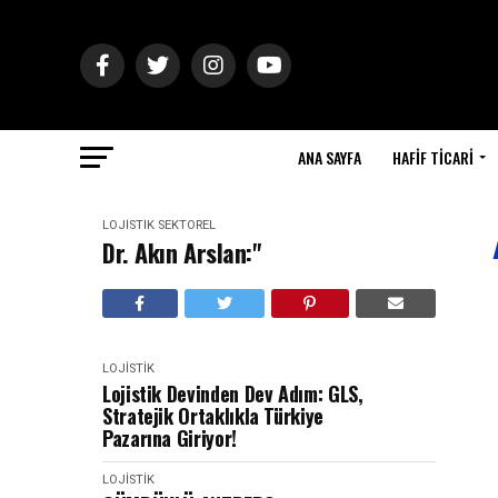
ANA SAYFA
HAFIF TICARI
LOJISTIK
SEKTÖREL
Dr. Akın Arslan:"
LOJISTIK
Lojistik Devinden Dev Adım: GLS,
Stratejik Ortaklıkla Türkiye
Pazarına Giriyor!
LOJISTIK