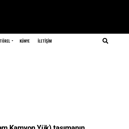
TÖREL
KÜNYE
İLETIŞIM
Tam Kamyon Yük) taşımanın