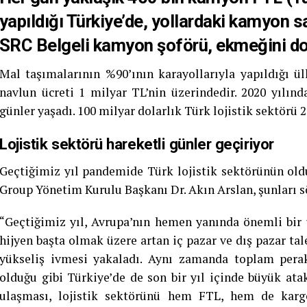
yapıldığı Türkiye’de, yollardaki kamyon s
SRC Belgeli kamyon şoförü, ekmeğini d
Mal taşımalarının %90’ının karayollarıyla yapıldığı 
navlun ücreti 1 milyar TL’nin üzerindedir. 2020 yılınd
günler yaşadı. 100 milyar dolarlık Türk lojistik sektörü 2
Lojistik sektörü hareketli günler geçiriyor
Geçtiğimiz yıl pandemide Türk lojistik sektörünün ol
Group Yönetim Kurulu Başkanı Dr. Akın Arslan, şunları s
“Geçtiğimiz yıl, Avrupa’nın hemen yanında önemli bir
hijyen başta olmak üzere artan iç pazar ve dış pazar tale
yükseliş ivmesi yakaladı. Aynı zamanda toplam perak
olduğu gibi Türkiye’de de son bir yıl içinde büyük at
ulaşması, lojistik sektörünü hem FTL, hem de kargo