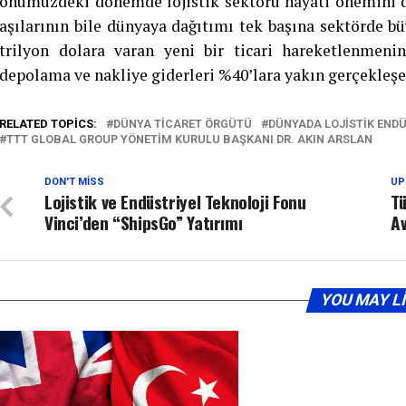
önümüzdeki dönemde lojistik sektörü hayati önemini da
aşılarının bile dünyaya dağıtımı tek başına sektörde büy
trilyon dolara varan yeni bir ticari hareketlenmeni
depolama ve nakliye giderleri %40’lara yakın gerçekleşe
RELATED TOPICS:
DÜNYA TICARET ÖRGÜTÜ
DÜNYADA LOJISTIK ENDÜ
TTT GLOBAL GROUP YÖNETIM KURULU BAŞKANI DR. AKIN ARSLAN
DON'T MISS
UP
Lojistik ve Endüstriyel Teknoloji Fonu
Tü
Vinci’den “ShipsGo” Yatırımı
Av
YOU MAY L