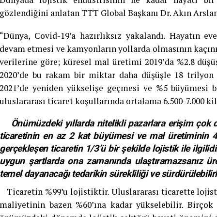
gözlendiğini anlatan TTT Global Başkanı Dr. Akın Arsla
“Dünya, Covid-19’a hazırlıksız yakalandı. Hayatın ev
devam etmesi ve kamyonların yollarda olmasının kaçın
verilerine göre; küresel mal üretimi 2019’da %2.8 düşüş
2020’de bu rakam bir miktar daha düşüşle 18 trilyon 
2021’de yeniden yükselişe geçmesi ve %5 büyümesi be
uluslararası ticaret koşullarında ortalama 6.500-7.000 k
Önümüzdeki yıllarda nitelikli pazarlara erişim çok d
ticaretinin en az 2 kat büyümesi ve mal üretiminin 4
gerçekleşen ticaretin 1/3’ü bir şekilde lojistik ile ilgili
uygun şartlarda ona zamanında ulaştıramazsanız üre
temel dayanacağı tedarikin sürekliliği ve sürdürülebilirli
Ticaretin %99’u lojistiktir. Uluslararası ticarette loji
maliyetinin bazen %60’ına kadar yükselebilir. Birçok 