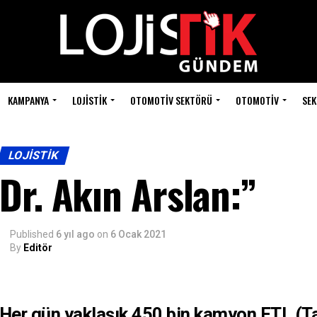
KAMPANYA
LOJISTIK
OTOMOTIV SEKTÖRÜ
OTOMOTIV
SEK
LOJISTIK
Dr. Akın Arslan:”
Published
6 yıl ago
on
6 Ocak 2021
By
Editör
Her gün yaklaşık 450 bin kamyon FTL (