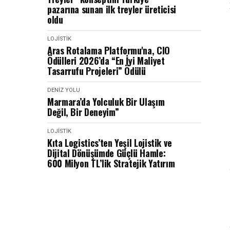
pazarına sunan ilk treyler üreticisi
oldu
LOJISTIK
Aras Rotalama Platformu'na, CIO
Ödülleri 2026’da “En İyi Maliyet
Tasarrufu Projeleri” Ödülü
DENIZ YOLU
Marmara’da Yolculuk Bir Ulaşım
Değil, Bir Deneyim”
LOJISTIK
Kıta Logistics’ten Yeşil Lojistik ve
Dijital Dönüşümde Güçlü Hamle:
600 Milyon TL’lik Stratejik Yatırım