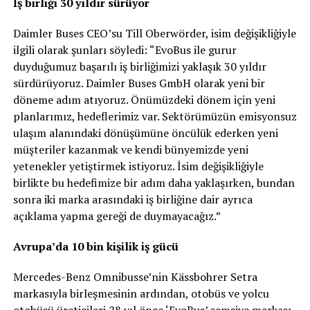
İş birliği 30 yıldır sürüyor
Daimler Buses CEO’su Till Oberwörder, isim değişikliğiyle
ilgili olarak şunları söyledi: “EvoBus ile gurur
duyduğumuz başarılı iş birliğimizi yaklaşık 30 yıldır
sürdürüyoruz. Daimler Buses GmbH olarak yeni bir
döneme adım atıyoruz. Önümüzdeki dönem için yeni
planlarımız, hedeflerimiz var. Sektörümüzün emisyonsuz
ulaşım alanındaki dönüşümüne öncülük ederken yeni
müşteriler kazanmak ve kendi bünyemizde yeni
yetenekler yetiştirmek istiyoruz. İsim değişikliğiyle
birlikte bu hedefimize bir adım daha yaklaşırken, bundan
sonra iki marka arasındaki iş birliğine dair ayrıca
açıklama yapma gereği de duymayacağız.”
Avrupa’da 10 bin kişilik iş gücü
Mercedes-Benz Omnibusse’nin Kässbohrer Setra
markasıyla birleşmesinin ardından, otobüs ve yolcu
otobüsü üreticileri 28 yıl önce ‘EvoBus’ şemsiye markası