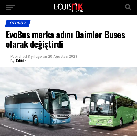
OTOBÜS
EvoBus marka adını Daimler Buses
olarak değiştirdi
Published
3 yıl ago
on
20 Ağustos 2023
By
Editör