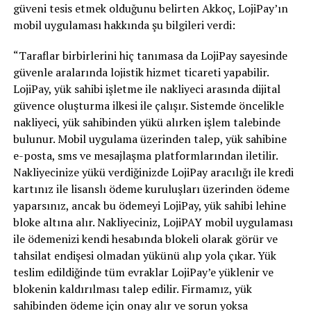
güveni tesis etmek olduğunu belirten Akkoç, LojiPay’ın
mobil uygulaması hakkında şu bilgileri verdi:
“Taraflar birbirlerini hiç tanımasa da LojiPay sayesinde
güvenle aralarında lojistik hizmet ticareti yapabilir.
LojiPay, yük sahibi işletme ile nakliyeci arasında dijital
güvence oluşturma ilkesi ile çalışır. Sistemde öncelikle
nakliyeci, yük sahibinden yükü alırken işlem talebinde
bulunur. Mobil uygulama üzerinden talep, yük sahibine
e-posta, sms ve mesajlaşma platformlarından iletilir.
Nakliyecinize yükü verdiğinizde LojiPay aracılığı ile kredi
kartınız ile lisanslı ödeme kuruluşları üzerinden ödeme
yaparsınız, ancak bu ödemeyi LojiPay, yük sahibi lehine
bloke altına alır. Nakliyeciniz, LojiPAY mobil uygulaması
ile ödemenizi kendi hesabında blokeli olarak görür ve
tahsilat endişesi olmadan yükünü alıp yola çıkar. Yük
teslim edildiğinde tüm evraklar LojiPay’e yüklenir ve
blokenin kaldırılması talep edilir. Firmamız, yük
sahibinden ödeme için onay alır ve sorun yoksa