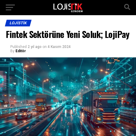
LOJISTIK
Fintek Sektörüne Yeni Soluk; LojiPay
Published
2 yıl ago
on
4 Kasım 2024
By
Editör