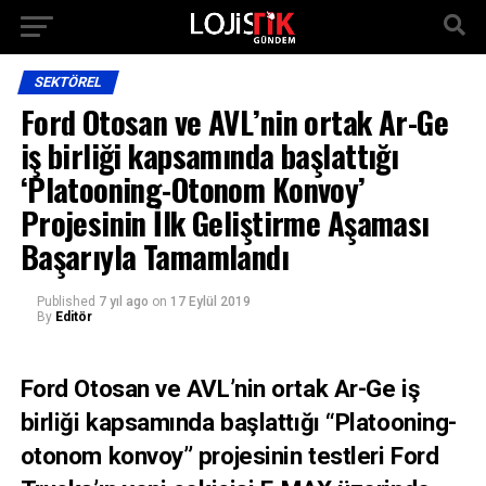
SEKTÖREL
Ford Otosan ve AVL’nin ortak Ar-Ge
iş birliği kapsamında başlattığı
‘Platooning-Otonom Konvoy’
Projesinin İlk Geliştirme Aşaması
Başarıyla Tamamlandı
Published
7 yıl ago
on
17 Eylül 2019
By
Editör
Ford Otosan ve AVL’nin ortak Ar-Ge iş
birliği kapsamında başlattığı “Platooning-
otonom konvoy” projesinin testleri Ford