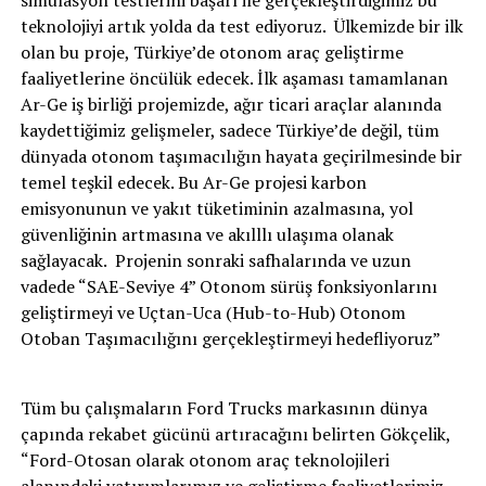
simülasyon testlerini başarı ile gerçekleştirdiğimiz bu
teknolojiyi artık yolda da test ediyoruz. Ülkemizde bir ilk
olan bu proje, Türkiye’de otonom araç geliştirme
faaliyetlerine öncülük edecek. İlk aşaması tamamlanan
Ar-Ge iş birliği projemizde, ağır ticari araçlar alanında
kaydettiğimiz gelişmeler, sadece Türkiye’de değil, tüm
dünyada otonom taşımacılığın hayata geçirilmesinde bir
temel teşkil edecek. Bu Ar-Ge projesi karbon
emisyonunun ve yakıt tüketiminin azalmasına, yol
güvenliğinin artmasına ve akılllı ulaşıma olanak
sağlayacak. Projenin sonraki safhalarında ve uzun
vadede “SAE-Seviye 4” Otonom sürüş fonksiyonlarını
geliştirmeyi ve Uçtan-Uca (Hub-to-Hub) Otonom
Otoban Taşımacılığını gerçekleştirmeyi hedefliyoruz”
Tüm bu çalışmaların Ford Trucks markasının dünya
çapında rekabet gücünü artıracağını belirten Gökçelik,
“Ford-Otosan olarak otonom araç teknolojileri