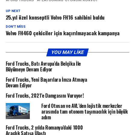
UP NEXT
25.yıl özel konseptli Volvo FH16 sahibini buldu
DON'T MISS
​Volvo FH460 çekiciler için kaçırılmayacak kampanya
YOU MAY LIKE
Ford Trucks, Batı Avrupa’da Belçika İle
Büyümeye Devam Ediyor
Ford Trucks, Yeni Başarılara İmza Atmaya
Devam Ediyor
Ford Trucks, 2021’e Damgasını Vuruyor!
Ford Otosan ve AVL’den lojistik merkezler
arasında tam otonom taşımacılık için büyük
adım
Ford Trucks, 2 yılda Romanya’daki 1000
Araçlık Satışa Ulaştı