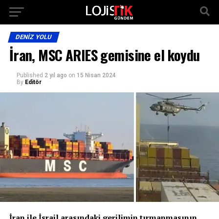
DENIZ YOLU
İran, MSC ARIES gemisine el koydu
Published
2 yıl ago
on
15 Nisan 2024
By
Editör
İran ile İsrail arasındaki gerilimin tırmanmasının