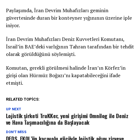
Paylaşımda, İran Devrim Muhafızları geminin
güvertesinde duran bir konteyner yığınının üzerine iple
iniyor.
İran Devrim Muhafızları Deniz Kuvvetleri Komutanı,
İsrail’in BAE’deki varlığının Tahran tarafından bir tehdit
olarak görüldüğünü söylemişti.
Komutan, gerekli görülmesi halinde İran’ın Körfez’in
girişi olan Hürmüz Boğazı’nı kapatabileceğini ifade
etmişti.
RELATED TOPICS:
UP NEXT
Lojistik şirketi TruKKer, yeni girişimi Omnilog ile Deniz
ve Hava Taşımacılığına da Başlayacak
DON'T MISS
DFDS, EKOL’ün karayolu gücüyle lojistik ağını zirveye