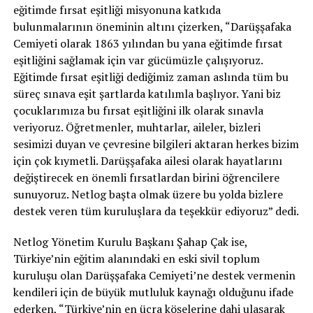
eğitimde fırsat eşitliği misyonuna katkıda
bulunmalarının öneminin altını çizerken, “Darüşşafaka
Cemiyeti olarak 1863 yılından bu yana eğitimde fırsat
eşitliğini sağlamak için var gücümüzle çalışıyoruz.
Eğitimde fırsat eşitliği dediğimiz zaman aslında tüm bu
süreç sınava eşit şartlarda katılımla başlıyor. Yani biz
çocuklarımıza bu fırsat eşitliğini ilk olarak sınavla
veriyoruz. Öğretmenler, muhtarlar, aileler, bizleri
sesimizi duyan ve çevresine bilgileri aktaran herkes bizim
için çok kıymetli. Darüşşafaka ailesi olarak hayatlarını
değiştirecek en önemli fırsatlardan birini öğrencilere
sunuyoruz. Netlog başta olmak üzere bu yolda bizlere
destek veren tüm kuruluşlara da teşekkür ediyoruz” dedi.
Netlog Yönetim Kurulu Başkanı Şahap Çak ise,
Türkiye’nin eğitim alanındaki en eski sivil toplum
kuruluşu olan Darüşşafaka Cemiyeti’ne destek vermenin
kendileri için de büyük mutluluk kaynağı olduğunu ifade
ederken, “Türkiye’nin en ücra köşelerine dahi ulaşarak