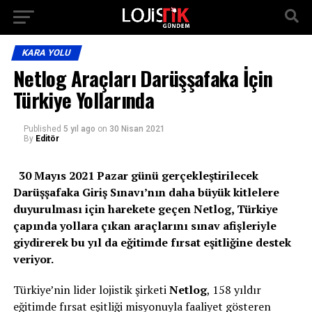
KARA YOLU
Netlog Araçları Darüşşafaka İçin
Türkiye Yollarında
Published
5 yıl ago
on
30 Nisan 2021
By
Editör
30 Mayıs 2021 Pazar günü gerçekleştirilecek
Darüşşafaka Giriş Sınavı’nın daha büyük kitlelere
duyurulması için harekete geçen Netlog, Türkiye
çapında yollara çıkan araçlarını sınav afişleriyle
giydirerek bu yıl da eğitimde fırsat eşitliğine destek
veriyor.
Türkiye’nin lider lojistik şirketi
Netlog
, 158 yıldır
eğitimde fırsat eşitliği misyonuyla faaliyet gösteren