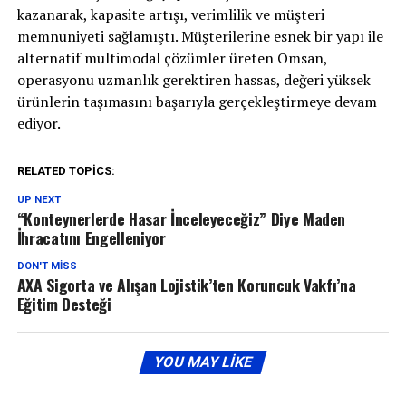
kazanarak, kapasite artışı, verimlilik ve müşteri
memnuniyeti sağlamıştı. Müşterilerine esnek bir yapı ile
alternatif multimodal çözümler üreten Omsan,
operasyonu uzmanlık gerektiren hassas, değeri yüksek
ürünlerin taşımasını başarıyla gerçekleştirmeye devam
ediyor.
RELATED TOPICS:
UP NEXT
“Konteynerlerde Hasar İnceleyeceğiz” Diye Maden
İhracatını Engelleniyor
DON'T MISS
AXA Sigorta ve Alışan Lojistik’ten Koruncuk Vakfı’na
Eğitim Desteği
YOU MAY LIKE