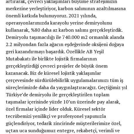
artırarak, çevreci yaklaşımları büyüme stratejimizin
merkezine yerleştiriyor, karbon salımının azaltılmasına
önemli katkıda bulunuyoruz. 2021 yılında,
operasyonlarımızda karayolu yerine demiryolunu
kullanarak, %80 daha az karbon salımı gerçekleştirdik.
Demiryolu taşımacılığı ile 740.000 m2 ormanlık alanda
2.2 milyondan fazla ağacın eşdeğerinde oksijeni doğaya
geri kazandırmayı başardık. Özellikle AB Yeşil
Mutabakatı ile birlikte lojistik firmalarının
gerçekleştirdiği çevreci projeler de büyük önem
kazanacak. Biz de küresel lojistik yaklaşımlar
çerçevesinde sürdürülebilirlik uygulamalarımızı tüm iş
süreçlerimizde daha da yaygınlaştıracağız. Geçtiğimiz yıl
Türkiye’de demiryolu ile gerçekleştirilen toplam
taşımalar içerisinde yüzde 10’un üzerinde pay alarak,
özel firmalar içinde lider olduk. Küresel sektör
tecrübemizi yenilikçi ve profesyonel yapımızla
güçlendiriyor, tedarik zincirinde müşterilerimize özel,
uçtan uca sunduğumuz entegre, rekabetçi, verimli ve