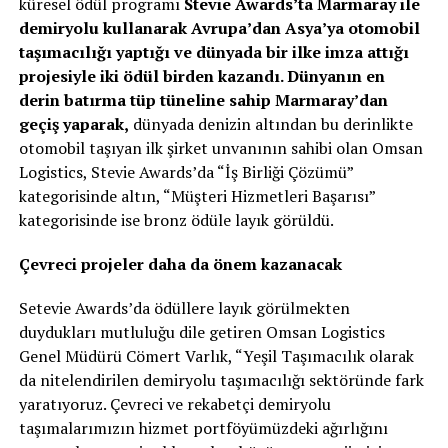
küresel ödül programı
Stevie Awards’ta Marmaray ile
demiryolu kullanarak Avrupa’dan Asya’ya otomobil
taşımacılığı yaptığı ve dünyada bir ilke imza attığı
projesiyle iki ödül birden kazandı. Dünyanın en
derin batırma tüp tüneline sahip Marmaray’dan
geçiş yaparak,
dünyada denizin altından bu derinlikte
otomobil taşıyan ilk şirket unvanının sahibi olan Omsan
Logistics, Stevie Awards’da “İş Birliği Çözümü”
kategorisinde altın, “Müşteri Hizmetleri Başarısı”
kategorisinde ise bronz ödüle layık görüldü.
Çevreci projeler daha da önem kazanacak
Setevie Awards’da ödüllere layık görülmekten
duydukları mutluluğu dile getiren Omsan Logistics
Genel Müdürü Cömert Varlık, “Yeşil Taşımacılık olarak
da nitelendirilen demiryolu taşımacılığı sektöründe fark
yaratıyoruz. Çevreci ve rekabetçi demiryolu
taşımalarımızın hizmet portföyümüzdeki ağırlığını