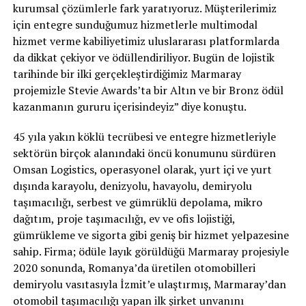
kurumsal çözümlerle fark yaratıyoruz. Müşterilerimiz
için entegre sunduğumuz hizmetlerle multimodal
hizmet verme kabiliyetimiz uluslararası platformlarda
da dikkat çekiyor ve ödüllendiriliyor. Bugün de lojistik
tarihinde bir ilki gerçekleştirdiğimiz Marmaray
projemizle Stevie Awards’ta bir Altın ve bir Bronz ödül
kazanmanın gururu içerisindeyiz” diye konuştu.
45 yıla yakın köklü tecrübesi ve entegre hizmetleriyle
sektörün birçok alanındaki öncü konumunu sürdüren
Omsan Logistics, operasyonel olarak, yurt içi ve yurt
dışında karayolu, denizyolu, havayolu, demiryolu
taşımacılığı, serbest ve gümrüklü depolama, mikro
dağıtım, proje taşımacılığı, ev ve ofis lojistiği,
gümrükleme ve sigorta gibi geniş bir hizmet yelpazesine
sahip. Firma; ödüle layık görüldüğü Marmaray projesiyle
2020 sonunda, Romanya’da üretilen otomobilleri
demiryolu vasıtasıyla İzmit’e ulaştırmış, Marmaray’dan
otomobil taşımacılığı yapan ilk şirket unvanını