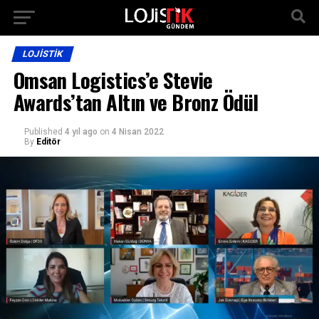
LOJISTIK
Omsan Logistics’e Stevie
Awards’tan Altın ve Bronz Ödül
Published
4 yıl ago
on
4 Nisan 2022
By
Editör