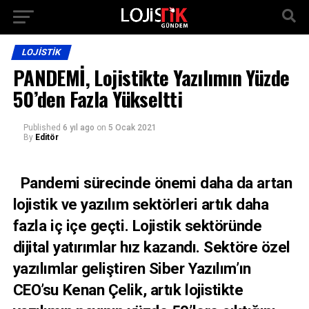
LOJISTIK
PANDEMİ, Lojistikte Yazılımın Yüzde
50’den Fazla Yükseltti
Published
6 yıl ago
on
5 Ocak 2021
By
Editör
Pandemi sürecinde önemi daha da artan
lojistik ve yazılım sektörleri artık daha
fazla iç içe geçti. Lojistik sektöründe
dijital yatırımlar hız kazandı. Sektöre özel
yazılımlar geliştiren Siber Yazılım’ın
CEO’su Kenan Çelik, artık lojistikte