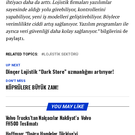
ihtiyacı daha da arttı. Lojistik firmaları yazılımlar
sayesinde aldığı yolu görebiliyor, kontrollerini
yapabiliyor, yeni iş modelleri geliştirebiliyor. Böylece
verimlilikte ciddi artış sağlanıyor. Yazılım programları ile
ayrıca veri güvenliği daha kolay sağlanıyor.”
bilgilerini de
paylaştı.
RELATED TOPICS:
LOJISTIK SEKTÖRÜ
UP NEXT
Dinçer Lojistik “Dark Store” uzmanlığını artırıyor!
DON'T MISS
KÖPRÜLERE BÜYÜK ZAM!
YOU MAY LIKE
Volvo Trucks’tan Nalçacılar Nakliyat’a Volvo
FH500 Teslimatı
Hoffman: “Doğru Hamleler Türkiye’yi