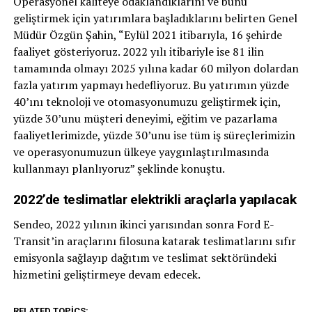
Operasyonel kaliteye odaklandıklarını ve bunu
geliştirmek için yatırımlara başladıklarını belirten Genel
Müdür Özgün Şahin, “Eylül 2021 itibarıyla, 16 şehirde
faaliyet gösteriyoruz. 2022 yılı itibariyle ise 81 ilin
tamamında olmayı 2025 yılına kadar 60 milyon dolardan
fazla yatırım yapmayı hedefliyoruz. Bu yatırımın yüzde
40’ını teknoloji ve otomasyonumuzu geliştirmek için,
yüzde 30’unu müşteri deneyimi, eğitim ve pazarlama
faaliyetlerimizde, yüzde 30’unu ise tüm iş süreçlerimizin
ve operasyonumuzun ülkeye yaygınlaştırılmasında
kullanmayı planlıyoruz” şeklinde konuştu.
2022’de teslimatlar elektrikli araçlarla yapılacak
Sendeo, 2022 yılının ikinci yarısından sonra Ford E-
Transit’in araçlarını filosuna katarak teslimatlarını sıfır
emisyonla sağlayıp dağıtım ve teslimat sektöründeki
hizmetini geliştirmeye devam edecek.
RELATED TOPICS: