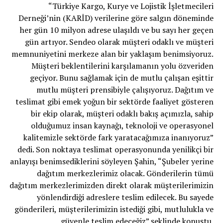
“Türkiye Kargo, Kurye ve Lojistik İşletmecileri
Derneği’nin (KARİD) verilerine göre salgın döneminde
her gün 10 milyon adrese ulaşıldı ve bu sayı her geçen
gün artıyor. Sendeo olarak müşteri odaklı ve müşteri
memnuniyetini merkeze alan bir yaklaşım benimsiyoruz.
Müşteri beklentilerini karşılamanın yolu özveriden
geçiyor. Bunu sağlamak için de mutlu çalışan eşittir
mutlu müşteri prensibiyle çalışıyoruz. Dağıtım ve
teslimat gibi emek yoğun bir sektörde faaliyet gösteren
bir ekip olarak, müşteri odaklı bakış açımızla, sahip
olduğumuz insan kaynağı, teknoloji ve operasyonel
kalitemizle sektörde fark yaratacağımıza inanıyoruz”
dedi. Son noktaya teslimat operasyonunda yenilikçi bir
anlayışı benimsediklerini söyleyen Şahin, “Şubeler yerine
dağıtım merkezlerimiz olacak. Gönderilerin tümü
dağıtım merkezlerimizden direkt olarak müşterilerimizin
yönlendirdiği adreslere teslim edilecek. Bu sayede
gönderileri, müşterilerimizin istediği gibi, mutlulukla ve
güvenle teslim edeceğiz” şeklinde konuştu.