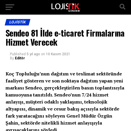
LOJISTIK
Sendeo 81 İlde e-ticaret Firmalarına
Hizmet Verecek
Published
5 yıl ago
on
10 Kasım 2021
By
Editör
Koç Topluluğu’nun dağıtım ve teslimat sektöründe
faaliyet gösteren ve son noktaya dağıtım yapan yeni
markası Sendeo, gerçekleştirilen basın toplantısıyla
kamuoyuna tanıtıldı. Sendeo’nun 7/24 hizmet
anlayışı, müşteri odaklı yaklaşımı, teknolojik
altyapısı, dinamik ve cesur bakış açısıyla sektörde
fark yaratacağını söyleyen Genel Müdür Özgün
Şahin, sektörde nitelikli hizmet anlayışıyla
ayrışacaklarını söyledi.