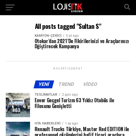
All posts tagged "Sultan S"
KAMYON-ÇEKICI
5 yıl ago
Otokar’dan 2021’De Fikirilerinizi ve Araçlarınızı
Dğiştirecek Kampanya
ADVERTISEMENT
YENI
TREND
VIDEO
TESLIMATLAR
2 gün ago
Enver Geçgel Turizm 63 Yıldız Otobüs ile
Filosunu Genişletti
HTA HABERLERI
1 ay ago
Renault Trucks Türkiye, Master Red EDITION ile
profesyonel çözümlerini hafif ticari araçlara