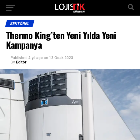
SEKTÖREL
Thermo King’ten Yeni Yılda Yeni
Kampanya
Published
4 yıl ago
on
13 Ocak 2023
By
Editör