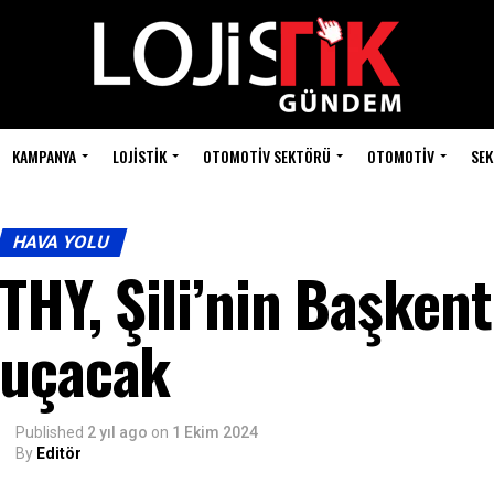
KAMPANYA
LOJISTIK
OTOMOTIV SEKTÖRÜ
OTOMOTIV
SEK
HAVA YOLU
THY, Şili’nin Başkent
uçacak
Published
2 yıl ago
on
1 Ekim 2024
By
Editör