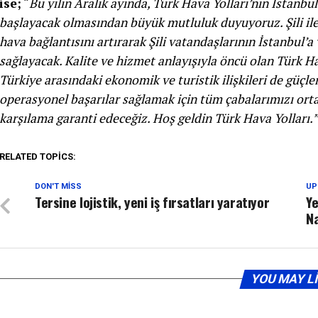
ise;
“
Bu yılın Aralık ayında, Türk Hava Yolları’nın İstan
başlayacak olmasından büyük mutluluk duyuyoruz. Şili ile 
hava bağlantısını artırarak Şili vatandaşlarının İstanbul
sağlayacak. Kalite ve hizmet anlayışıyla öncü olan Türk Hava
Türkiye arasındaki ekonomik ve turistik ilişkileri de güçl
operasyonel başarılar sağlamak için tüm çabalarımızı orta
karşılama garanti edeceğiz. Hoş geldin Türk Hava Yolları.”
RELATED TOPICS:
DON'T MISS
UP
Tersine lojistik, yeni iş fırsatları yaratıyor
Ye
Na
YOU MAY L