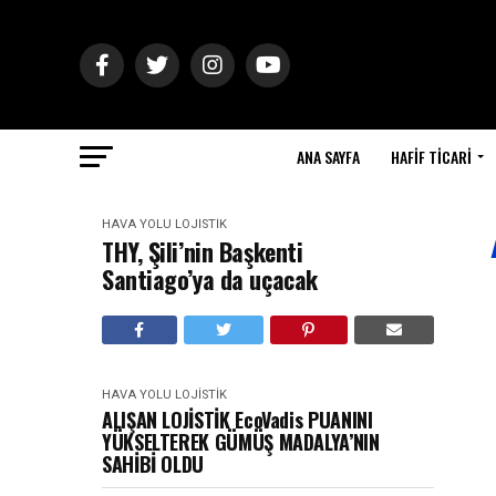
ANA SAYFA
HAFIF TICARI
HAVA YOLU
LOJISTIK
THY, Şili’nin Başkenti
Santiago’ya da uçacak
HAVA YOLU
LOJISTIK
ALIŞAN LOJİSTİK EcoVadis PUANINI
YÜKSELTEREK GÜMÜŞ MADALYA’NIN
SAHİBİ OLDU