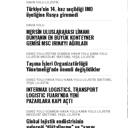
HAVA YOLU
LOJISTIK
Türkiye’nin 14. kez seçildiği IMO
üyeliğine Rusya giremedi
HAVA YOLU
MERSİN ULUSLARARASI LİMANI
DÜNYANIN EN BÜYÜK KONTEYNER
GEMİSİ MSC IRINA'YI AĞIRLADI
DENIZ YOLU
EĞITIM
GÜMRÜK
HAVA YOLU
KARA YOLU
LOJISTIK
MEVZUAT
SEKTÖREL
YEŞIL LOJISTIK
Taşıma İşleri Organizatörlüğü
Yönetmeliği'nde önemli değişiklikler
DENIZ YOLU
HAVA YOLU
KARA YOLU
LOJISTIK
SEKTÖREL
YEŞIL LOJISTIK
INTERMAX LOGISTICS, TRANSPORT
LOGISTIC FUARI’NDA YENİ
PAZARLARA KAPI AÇTI
DENIZ YOLU
GÜMRÜK
HAVA YOLU
KARA YOLU
LOJISTIK
MEVZUAT
SEKTÖREL
YEŞIL LOJISTIK
Global lojistik endüstrisinin
geleceği “dijitalleşme” ve “yapay