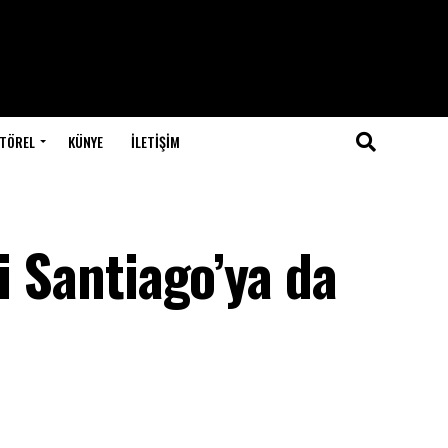
TÖREL
KÜNYE
İLETIŞIM
i Santiago’ya da