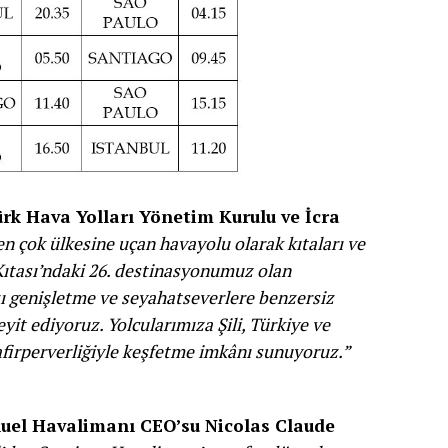
rk Hava Yolları Yönetim Kurulu ve İcra
n çok ülkesine uçan havayolu olarak kıtaları ve
Kıtası’ndaki 26. destinasyonumuz olan
zı genişletme ve seyahatseverlere benzersiz
t ediyoruz. Yolcularımıza Şili, Türkiye ve
afirperverliğiyle keşfetme imkânı sunuyoruz.”
uel Havalimanı CEO’su Nicolas Claude