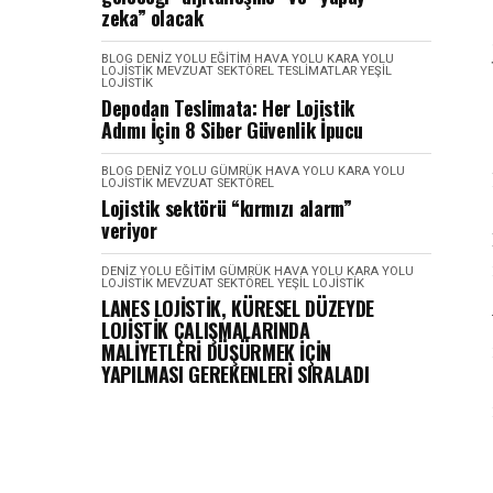
zeka” olacak
BLOG
DENIZ YOLU
EĞITIM
HAVA YOLU
KARA YOLU
LOJISTIK
MEVZUAT
SEKTÖREL
TESLIMATLAR
YEŞIL
LOJISTIK
Depodan Teslimata: Her Lojistik
Adımı İçin 8 Siber Güvenlik İpucu
BLOG
DENIZ YOLU
GÜMRÜK
HAVA YOLU
KARA YOLU
LOJISTIK
MEVZUAT
SEKTÖREL
Lojistik sektörü “kırmızı alarm”
veriyor
DENIZ YOLU
EĞITIM
GÜMRÜK
HAVA YOLU
KARA YOLU
LOJISTIK
MEVZUAT
SEKTÖREL
YEŞIL LOJISTIK
LANES LOJİSTİK, KÜRESEL DÜZEYDE
LOJİSTİK ÇALIŞMALARINDA
MALİYETLERİ DÜŞÜRMEK İÇİN
YAPILMASI GEREKENLERİ SIRALADI