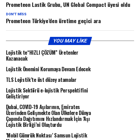
Prometeon Lastik Grubu, UN Global Compact üyesi oldu
DON'T MISS
Prometeon Türkiye’den üretime geçici ara
YOU MAY LIKE
Lojistik te“HIZLI ÇÖZÜM” Üretenler
Kazanacak
Lojistik Önemini Korumaya Devam Edecek
TLS Lojistik’te üst düzey atamalar
Lojistik Sektörü e-lojistik Perspektifini
Geliştiriyor
Dubai, COVID-19 Aşılarının, Emirates
Üzerinden Gelişmekte Olan Ülkelere Dünya
Çapında Dağıtımını Hızlandırmak İçin ‘Aşı
Lojistik Birliği’ni Oluşturdu
’Mobil Gümrük Noktası’ Samsun Lojistik