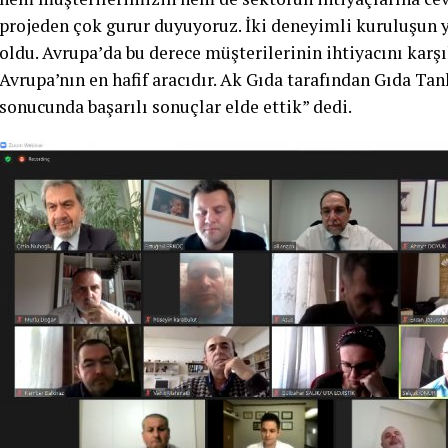
projeden çok gurur duyuyoruz. İki deneyimli kuruluşun y
oldu. Avrupa’da bu derece müşterilerinin ihtiyacını kar
Avrupa’nın en hafif aracıdır. Ak Gıda tarafından Gıda Tan
sonucunda başarılı sonuçlar elde ettik” dedi.