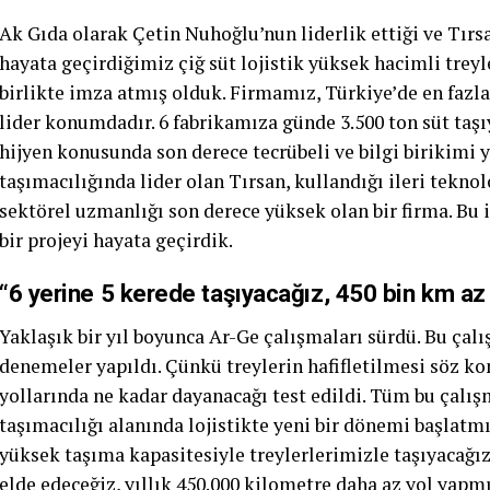
Ak Gıda olarak Çetin Nuhoğlu’nun liderlik ettiği ve Tırs
hayata geçirdiğimiz çiğ süt lojistik yüksek hacimli treyle
birlikte imza atmış olduk. Firmamız, Türkiye’de en fazla
lider konumdadır. 6 fabrikamıza günde 3.500 ton süt taşı
hijyen konusunda son derece tecrübeli ve bilgi birikimi y
taşımacılığında lider olan Tırsan, kullandığı ileri tekno
sektörel uzmanlığı son derece yüksek olan bir firma. Bu ik
bir projeyi hayata geçirdik.
“6 yerine 5 kerede taşıyacağız, 450 bin km az
Yaklaşık bir yıl boyunca Ar-Ge çalışmaları sürdü. Bu ça
denemeler yapıldı. Çünkü treylerin hafifletilmesi söz ko
yollarında ne kadar dayanacağı test edildi. Tüm bu çalışm
taşımacılığı alanında lojistikte yeni bir dönemi başlatmı
yüksek taşıma kapasitesiyle treylerlerimizle taşıyacağız
elde edeceğiz, yıllık 450.000 kilometre daha az yol yapmı