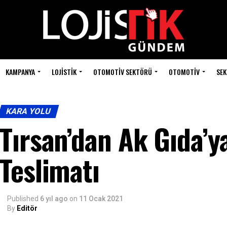
KAMPANYA
LOJISTIK
OTOMOTIV SEKTÖRÜ
OTOMOTIV
SEK
KARA YOLU
Tırsan’dan Ak Gıda’y
Teslimatı
Published
6 yıl ago
on
11 Ocak 2021
By
Editör