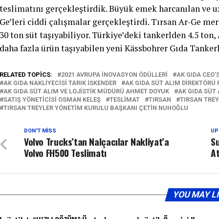
teslimatını gerçekleştirdik. Büyük emek harcanılan ve uz
Ge’leri ciddi çalışmalar gerçekleştirdi. Tırsan Ar-Ge m
30 ton süt taşıyabiliyor. Türkiye’deki tankerlden 4.5 to
daha fazla ürün taşıyabilen yeni Kässbohrer Gıda Tankerl
RELATED TOPICS:
2021 AVRUPA İNOVASYON ÖDÜLLERI
AK GIDA CEO’
AK GIDA NAKLIYECISI TARIK İSKENDER
AK GIDA SÜT ALIM DIREKTÖRÜ 
AK GIDA SÜT ALIM VE LOJISTIK MÜDÜRÜ AHMET DOYUK
AK GIDA SÜT
SATIŞ YÖNETICISI OSMAN KELEŞ
TESLIMAT
TIRSAN
TIRSAN TRE
TIRSAN TREYLER YÖNETIM KURULU BAŞKANI ÇETIN NUHOĞLU
DON'T MISS
UP
Volvo Trucks’tan Nalçacılar Nakliyat’a
S
Volvo FH500 Teslimatı
A
YOU MAY L