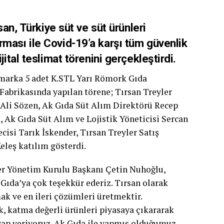
san, Türkiye süt ve süt ürünleri
rması ile Covid-19’a karşı tüm güvenlik
jital teslimat törenini gerçekleştirdi.
 marka 5 adet K.STL Yarı Römork Gıda
 Fabrikasında yapılan törene; Tırsan Treyler
Ali Sözen, Ak Gıda Süt Alım Direktörü Recep
 Ak Gıda Süt Alım ve Lojistik Yöneticisi Sercan
isi Tarık İskender, Tırsan Treyler Satış
eleş katılım gösterdi.
er Yönetim Kurulu Başkanı Çetin Nuhoğlu,
Gıda’ya çok teşekkür ederiz. Tırsan olarak
ak ve en ileri çözümleri üretmektir.
k, katma değerli ürünleri piyasaya çıkararak
vap veriyoruz. Ak Gıda ile yapmış olduğumuz