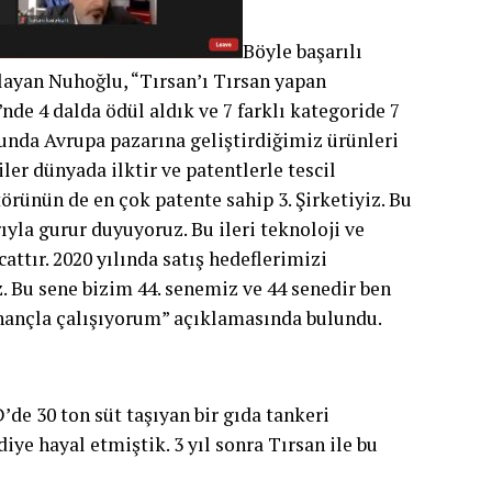
Böyle başarılı
layan Nuhoğlu, “Tırsan’ı Tırsan yapan
nde 4 dalda ödül aldık ve 7 farklı kategoride 7
sunda Avrupa pazarına geliştirdiğimiz ürünleri
er dünyada ilktir ve patentlerle tescil
örünün de en çok patente sahip 3. Şirketiyiz. Bu
ıyla gurur duyuyoruz. Bu ileri teknoloji ve
tır. 2020 yılında satış hedeflerimizi
z. Bu sene bizim 44. senemiz ve 44 senedir ben
inançla çalışıyorum” açıklamasında bulundu.
de 30 ton süt taşıyan bir gıda tankeri
iye hayal etmiştik. 3 yıl sonra Tırsan ile bu