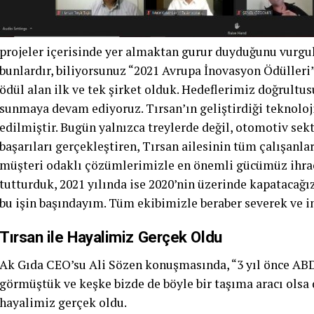
projeler içerisinde yer almaktan gurur duyduğunu vurgu
bunlardır, biliyorsunuz “2021 Avrupa İnovasyon Ödülleri”
ödül alan ilk ve tek şirket olduk. Hedeflerimiz doğrultu
sunmaya devam ediyoruz. Tırsan’ın geliştirdiği teknolojil
edilmiştir. Bugün yalnızca treylerde değil, otomotiv sekt
başarıları gerçekleştiren, Tırsan ailesinin tüm çalışanlar
müşteri odaklı çözümlerimizle en önemli gücümüz ihracat
tutturduk, 2021 yılında ise 2020’nin üzerinde kapatacağı
bu işin başındayım. Tüm ekibimizle beraber severek ve 
Tırsan ile Hayalimiz Gerçek Oldu
Ak Gıda CEO’su Ali Sözen konuşmasında, “3 yıl önce ABD’
görmüştük ve keşke bizde de böyle bir taşıma aracı olsa d
hayalimiz gerçek oldu.