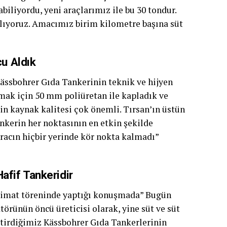
biliyordu, yeni araçlarımız ile bu 30 tondur.
nlıyoruz. Amacımız birim kilometre başına süt
cu Aldık
ässbohrer Gıda Tankerinin teknik ve hijyen
lamak için 50 mm poliüretan ile kapladık ve
n kaynak kalitesi çok önemli. Tırsan’ın üstün
ankerin her noktasının en etkin şekilde
aracın hiçbir yerinde kör nokta kalmadı”
afif Tankeridir
eslimat töreninde yaptığı konuşmada” Bugün
rünün öncü üreticisi olarak, yine süt ve süt
ştirdiğimiz Kässbohrer Gıda Tankerlerinin