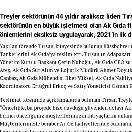
Treyler sektörünün 44 yıldır aralıksız lideri Tır
sektörünün en büyük işletmesi olan Ak Gıda fi
önlemlerini eksiksiz uygulayarak, 2021’in ilk di
Yapılan törende Tırsan, bünyesinde bulunan Kässbohrer
Tankerlerini Ak Gıda’ya teslim etti. Tırsan’ın Adapazarı
Yönetim Kurulu Başkanı Çetin Nuhoğlu, Ak Gıda CEO’su 
Ateş, Ak Gıda Süt Alım ve Lojistik Müdürü Ahmet Doyuk,
Canbaz, Ak Gıda Mühendisi İlker Yüksel, Ak Gıda Nakliyec
Koordinatörü Ertuğrul Erkoç ve Satış Yöneticisi Osman K
Teslimat töreninde açıklamalarda bulunan Tırsan Treyl
“Öncelikle, bu projede bize duyduğu güvenden dolayı Ak 
birinci önceliğimiz müşterilerimizin ihtiyaçlarını anlam
Müşterilerimizle beraber Ar-Ge faaliyetlerinde bulunara
hem müşterilerimizin hem de sektörün ihtiyaçlarına ce