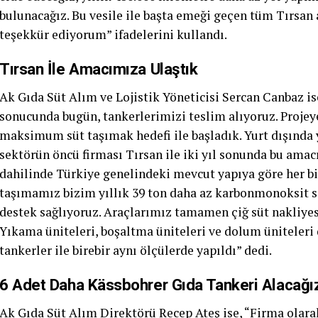
bulunacağız. Bu vesile ile başta emeği geçen tüm Tırsan
teşekkür ediyorum” ifadelerini kullandı.
Tırsan İle Amacımıza Ulaştık
Ak Gıda Süt Alım ve Lojistik Yöneticisi Sercan Canbaz is
sonucunda bugün, tankerlerimizi teslim alıyoruz. Projeye
maksimum süt taşımak hedefi ile başladık. Yurt dışında 
sektörün öncü firması Tırsan ile iki yıl sonunda bu amacı
dahilinde Türkiye genelindeki mevcut yapıya göre her bir
taşımamız bizim yıllık 39 ton daha az karbonmonoksit s
destek sağlıyoruz. Araçlarımız tamamen çiğ süt nakliyes
Yıkama üniteleri, boşaltma üniteleri ve dolum üniteler
tankerler ile birebir aynı ölçülerde yapıldı” dedi.
6 Adet Daha Kässbohrer Gıda Tankeri Alacağı
Ak Gıda Süt Alım Direktörü Recep Ateş ise, “Firma olara