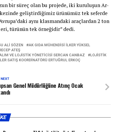
un bir süreç olan bu projede, iki kuruluşun Ar-
erkezinde geliştirdiğimiz ürünümüz tek seferde
n, Avrupa’daki aynı klasmandaki araçlardan 2 ton
eri, türünün tek örneğidir” dedi.
SU ALI SÖZEN
AK GIDA MÜHENDISI İLKER YÜKSEL
RECEP ATEŞ
 ALIM VE LOJISTIK YÖNETICISI SERCAN CANBAZ
LOJISTIK
YLER SATIŞ KOORDINATÖRÜ ERTUĞRUL ERKOÇ
 NEXT
upsan Genel Müdürlüğüne Atınç Ocak
tandı
IKE