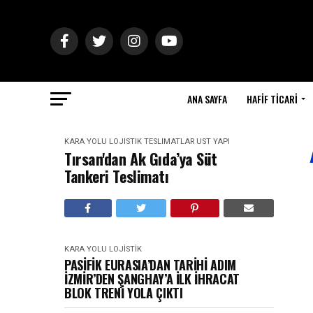
ANA SAYFA
HAFIF TICARI
KARA YOLU
LOJISTIK
TESLIMATLAR
ÜST YAPI
Tırsan'dan Ak Gıda’ya Süt
Tankeri Teslimatı
KARA YOLU
LOJISTIK
PASİFİK EURASIA’DAN TARİHİ ADIM
İZMİR’DEN ŞANGHAY’A İLK İHRACAT
BLOK TRENİ YOLA ÇIKTI