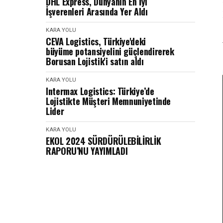
DHL Express, Dünyanın En İyi
İşverenleri Arasında Yer Aldı
KARA YOLU
CEVA Logistics, Türkiye'deki
büyüme potansiyelini güçlendirerek
Borusan Lojistik'i satın aldı
KARA YOLU
Intermax Logistics: Türkiye’de
Lojistikte Müşteri Memnuniyetinde
Lider
KARA YOLU
EKOL 2024 SÜRDÜRÜLEBİLİRLİK
RAPORU’NU YAYIMLADI