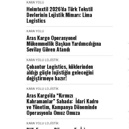
KARA YOLU
Heimtextil 2026’da Türk Tekstil
Devlerinin Lojistik Mimarı: Lima
Logistics
KARA YOLU
Aras Kargo Operasyonel
Mükemmellik Başkan Yardımcılığına
Sevilay Güven Atandı
KARA YOLU
LOJISTIK
Çobantur Logistics, köklerinden
aldığı güçle lojistiğin geleceğini
değiştirmeye hazır!
KARA YOLU
LOJISTIK
Aras Kargo’da “Kırmızı
Kahramanlar” Sahada: İdari Kadro
ve Yönetim, Kampanya Döneminde
Operasyonla Omuz Omuza
KARA YOLU
LOJISTIK