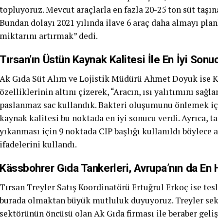
topluyoruz. Mevcut araçlarla en fazla 20-25 ton süt taşına
Bundan dolayı 2021 yılında ilave 6 araç daha almayı pla
miktarını artırmak” dedi.
Tırsan’ın Üstün Kaynak Kalitesi İle En İyi Sonu
Ak Gıda Süt Alım ve Lojistik Müdürü Ahmet Doyuk ise K
özelliklerinin altını çizerek, “Aracın, ısı yalıtımını sağ
paslanmaz sac kullandık. Bakteri oluşumunu önlemek içi
kaynak kalitesi bu noktada en iyi sonucu verdi. Ayrıca, t
yıkanması için 9 noktada CIP başlığı kullanıldı böylece 
ifadelerini kullandı.
Kässbohrer Gıda Tankerleri, Avrupa’nın da En H
Tırsan Treyler Satış Koordinatörü Ertuğrul Erkoç ise t
burada olmaktan büyük mutluluk duyuyoruz. Treyler sektö
sektörünün öncüsü olan Ak Gıda firması ile beraber geli