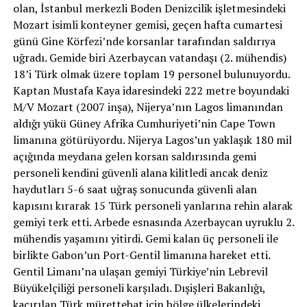
olan, İstanbul merkezli Boden Denizcilik işletmesindeki
Mozart isimli konteyner gemisi, geçen hafta cumartesi
günü Gine Körfezi’nde korsanlar tarafından saldırıya
uğradı. Gemide biri Azerbaycan vatandaşı (2. mühendis)
18’i Türk olmak üzere toplam 19 personel bulunuyordu.
Kaptan Mustafa Kaya idaresindeki 222 metre boyundaki
M/V Mozart (2007 inşa), Nijerya’nın Lagos limanından
aldığı yükü Güney Afrika Cumhuriyeti’nin Cape Town
limanına götürüyordu. Nijerya Lagos’un yaklaşık 180 mil
açığında meydana gelen korsan saldırısında gemi
personeli kendini güvenli alana kilitledi ancak deniz
haydutları 5-6 saat uğraş sonucunda güvenli alan
kapısını kırarak 15 Türk personeli yanlarına rehin alarak
gemiyi terk etti. Arbede esnasında Azerbaycan uyruklu 2.
mühendis yaşamını yitirdi. Gemi kalan üç personeli ile
birlikte Gabon’un Port-Gentil limanına hareket etti.
Gentil Limanı’na ulaşan gemiyi Türkiye’nin Lebrevil
Büyükelçiliği personeli karşıladı. Dışişleri Bakanlığı,
kaçırılan Türk mürettebat için bölge ülkelerindeki