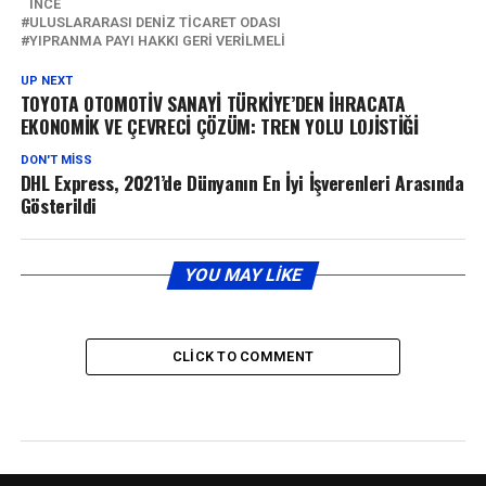
İNCE
ULUSLARARASI DENIZ TICARET ODASI
YIPRANMA PAYI HAKKI GERI VERILMELI
UP NEXT
TOYOTA OTOMOTİV SANAYİ TÜRKİYE’DEN İHRACATA
EKONOMİK VE ÇEVRECİ ÇÖZÜM: TREN YOLU LOJİSTİĞİ
DON'T MISS
DHL Express, 2021’de Dünyanın En İyi İşverenleri Arasında
Gösterildi
YOU MAY LIKE
CLICK TO COMMENT