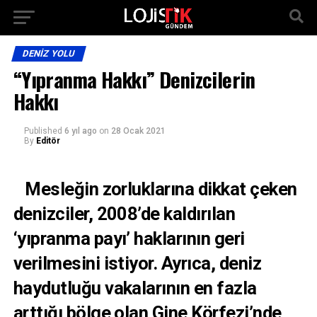
DENIZ YOLU
“Yıpranma Hakkı” Denizcilerin
Hakkı
Published
6 yıl ago
on
28 Ocak 2021
By
Editör
Mesleğin zorluklarına dikkat çeken
denizciler, 2008’de kaldırılan
‘yıpranma payı’ haklarının geri
verilmesini istiyor. Ayrıca, deniz
haydutluğu vakalarının en fazla
arttığı bölge olan Gine Körfezi’nde