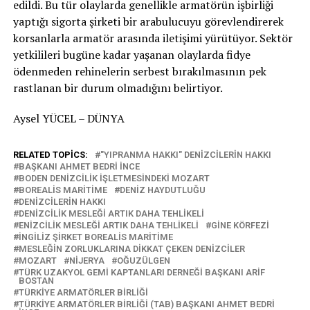
edildi. Bu tür olaylarda genellikle armatörün işbirliği
yaptığı sigorta şirketi bir arabulucuyu görevlendirerek
korsanlarla armatör arasında iletişimi yürütüyor. Sektör
yetkilileri bugüne kadar yaşanan olaylarda fidye
ödenmeden rehinelerin serbest bırakılmasının pek
rastlanan bir durum olmadığını belirtiyor.
Aysel YÜCEL – DÜNYA
RELATED TOPICS:
"YIPRANMA HAKKI" DENIZCILERIN HAKKI
BAŞKANI AHMET BEDRI İNCE
BODEN DENIZCILIK IŞLETMESINDEKI MOZART
BOREALIS MARITIME
DENIZ HAYDUTLUĞU
DENIZCILERIN HAKKI
DENIZCILIK MESLEĞI ARTIK DAHA TEHLIKELI
ENIZCILIK MESLEĞI ARTIK DAHA TEHLIKELI
GINE KÖRFEZI
İNGILIZ ŞIRKET BOREALIS MARITIME
MESLEĞIN ZORLUKLARINA DIKKAT ÇEKEN DENIZCILER
MOZART
NIJERYA
OĞUZÜLGEN
TÜRK UZAKYOL GEMI KAPTANLARI DERNEĞI BAŞKANI ARIF
BOSTAN
TÜRKIYE ARMATÖRLER BIRLIĞI
TÜRKIYE ARMATÖRLER BIRLIĞI (TAB) BAŞKANI AHMET BEDRI