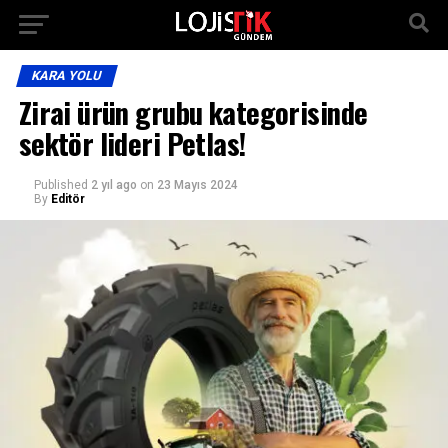
KARA YOLU
Zirai ürün grubu kategorisinde
sektör lideri Petlas!
Published
2 yıl ago
on
23 Mayıs 2024
By
Editör