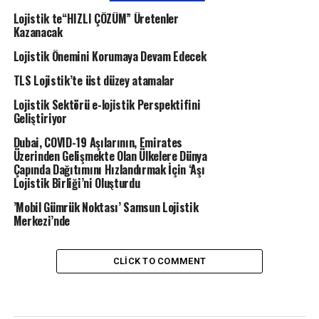
Lojistik te“HIZLI ÇÖZÜM” Üretenler
Kazanacak
Lojistik Önemini Korumaya Devam Edecek
TLS Lojistik’te üst düzey atamalar
Lojistik Sektörü e-lojistik Perspektifini
Geliştiriyor
Dubai, COVID-19 Aşılarının, Emirates
Üzerinden Gelişmekte Olan Ülkelere Dünya
Çapında Dağıtımını Hızlandırmak İçin ‘Aşı
Lojistik Birliği’ni Oluşturdu
’Mobil Gümrük Noktası’ Samsun Lojistik
Merkezi’nde
CLICK TO COMMENT