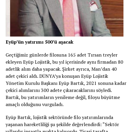
Eyüp’ün yatırımı 500’ü aşacak
Geçtiğimiz günlerde filosuna 165 adet Tırsan treyler
ekleyen Eyüp Lojistik, bu yıl içerisinde aynı firmadan 80
adetlik alım daha yapacak. Şirket ayrıca, Man’dan 40
adet çekici aldı. DÜNYA’ya konuşan Eyüp Lojistik
Yönetim Kurulu Başkanı Eyüp Bartık, 2021 sonuna kadar
çekici alımlarını 300 adete çıkaracaklarını söyledi.
Bartık, bu yatırımların yenileme değil, filoyu büyütme
amaçlı olduğunu vurguladı.
Eyüp Bartık, lojistik sektöründe filo yatırımlarında
yaşanan hareketliliği şu şekilde değerlendirdi: “Sektör
yıllardır inşaatla ayakta kalıyordu. Ticari tarafta