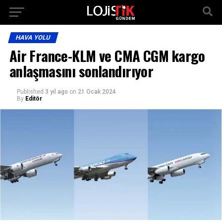
HAVA YOLU
Air France-KLM ve CMA CGM kargo
anlaşmasını sonlandırıyor
Published
3 yıl ago
on
21 Ocak 2024
By
Editör