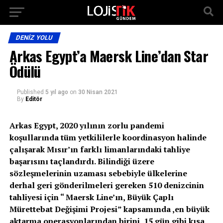
DENIZ YOLU
Arkas Egypt’a Maersk Line’dan Star
Ödülü
Published
5 yıl ago
on
30 Nisan 2021
By
Editör
Arkas Egypt, 2020 yılının zorlu pandemi
koşullarında tüm yetkililerle koordinasyon halinde
çalışarak Mısır’ın farklı limanlarındaki tahliye
başarısını taçlandırdı. Bilindiği üzere
sözleşmelerinin uzaması sebebiyle ülkelerine
derhal geri gönderilmeleri gereken 510 denizcinin
tahliyesi için “ Maersk Line’ın, Büyük Çaplı
Mürettebat Değişimi Projesi” kapsamında ,en büyük
aktarma operasyonlarından birini 15 gün gibi kısa