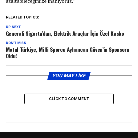
azaltabileceğimize inanıyoruz.”
RELATED TOPICS:
UP NEXT
Generali Sigorta’dan, Elektrik Araçlar İçin Özel Kasko
DON'T MISS
Motul Türkiye, Milli Sporcu Ayhancan Güven’in Sponsoru
Oldu!
YOU MAY LIKE
CLICK TO COMMENT