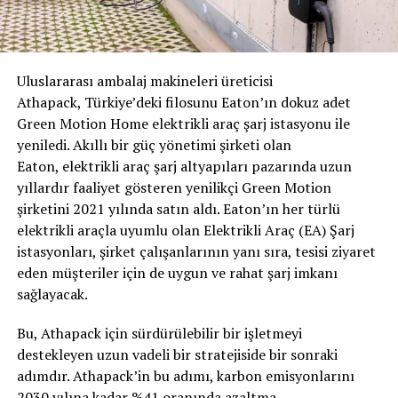
Uluslararası ambalaj makineleri üreticisi
Athapack, Türkiye’deki filosunu Eaton’ın dokuz adet
Green Motion Home elektrikli araç şarj istasyonu ile
yeniledi. Akıllı bir güç yönetimi şirketi olan
Eaton, elektrikli araç şarj altyapıları pazarında uzun
yıllardır faaliyet gösteren yenilikçi Green Motion
şirketini 2021 yılında satın aldı. Eaton’ın her türlü
elektrikli araçla uyumlu olan Elektrikli Araç (EA) Şarj
istasyonları, şirket çalışanlarının yanı sıra, tesisi ziyaret
eden müşteriler için de uygun ve rahat şarj imkanı
sağlayacak.
Bu, Athapack için sürdürülebilir bir işletmeyi
destekleyen uzun vadeli bir stratejiside bir sonraki
adımdır. Athapack’in bu adımı, karbon emisyonlarını
2030 yılına kadar %41 oranında azaltma