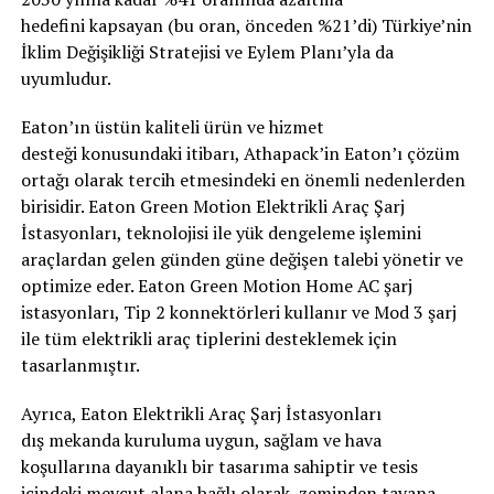
hedefini kapsayan (bu oran, önceden %21’di) Türkiye’nin
İklim Değişikliği Stratejisi ve Eylem Planı’yla da
uyumludur.
Eaton’ın üstün kaliteli ürün ve hizmet
desteği konusundaki itibarı, Athapack’in Eaton’ı çözüm
ortağı olarak tercih etmesindeki en önemli nedenlerden
birisidir. Eaton Green Motion Elektrikli Araç Şarj
İstasyonları, teknolojisi ile yük dengeleme işlemini
araçlardan gelen günden güne değişen talebi yönetir ve
optimize eder. Eaton Green Motion Home AC şarj
istasyonları, Tip 2 konnektörleri kullanır ve Mod 3 şarj
ile tüm elektrikli araç tiplerini desteklemek için
tasarlanmıştır.
Ayrıca, Eaton Elektrikli Araç Şarj İstasyonları
dış mekanda kuruluma uygun, sağlam ve hava
koşullarına dayanıklı bir tasarıma sahiptir ve tesis
içindeki mevcut alana bağlı olarak, zeminden tavana