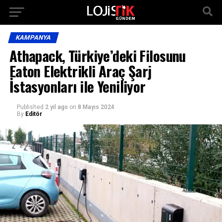
KAMPANYA
Athapack, Türkiye’deki Filosunu
Eaton Elektrikli Araç Şarj
İstasyonları ile Yeniliyor
Published
2 yıl ago
on
8 Mayıs 2024
By
Editör