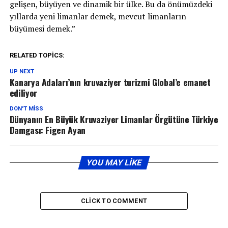
gelişen, büyüyen ve dinamik bir ülke. Bu da önümüzdeki
yıllarda yeni limanlar demek, mevcut limanların
büyümesi demek.”
RELATED TOPICS:
UP NEXT
Kanarya Adaları’nın kruvaziyer turizmi Global’e emanet
ediliyor
DON'T MISS
Dünyanın En Büyük Kruvaziyer Limanlar Örgütüne Türkiye
Damgası: Figen Ayan
YOU MAY LIKE
CLICK TO COMMENT