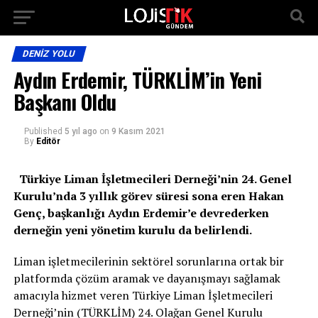
DENIZ YOLU
Aydın Erdemir, TÜRKLİM’in Yeni
Başkanı Oldu
Published
5 yıl ago
on
9 Kasım 2021
By
Editör
Türkiye Liman İşletmecileri Derneği’nin 24. Genel
Kurulu’nda 3 yıllık görev süresi sona eren Hakan
Genç, başkanlığı Aydın Erdemir’e devrederken
derneğin yeni yönetim kurulu da belirlendi.
Liman işletmecilerinin sektörel sorunlarına ortak bir
platformda çözüm aramak ve dayanışmayı sağlamak
amacıyla hizmet veren Türkiye Liman İşletmecileri
Derneği’nin (TÜRKLİM) 24. Olağan Genel Kurulu