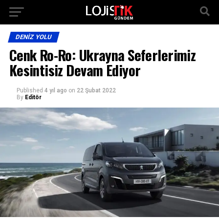
DENIZ YOLU
Cenk Ro-Ro: Ukrayna Seferlerimiz
Kesintisiz Devam Ediyor
Published
4 yıl ago
on
22 Şubat 2022
By
Editör