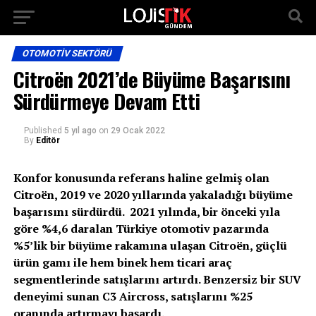
OTOMOTIV SEKTÖRÜ
Citroën 2021’de Büyüme Başarısını
Sürdürmeye Devam Etti
Published
5 yıl ago
on
29 Ocak 2022
By
Editör
Konfor konusunda referans haline gelmiş olan
Citroën, 2019 ve 2020 yıllarında yakaladığı büyüme
başarısını sürdürdü. 2021 yılında, bir önceki yıla
göre %4,6 daralan Türkiye otomotiv pazarında
%5’lik bir büyüme rakamına ulaşan Citroën, güçlü
ürün gamı ile hem binek hem ticari araç
segmentlerinde satışlarını artırdı. Benzersiz bir SUV
deneyimi sunan C3 Aircross, satışlarını %25
oranında artırmayı başardı.