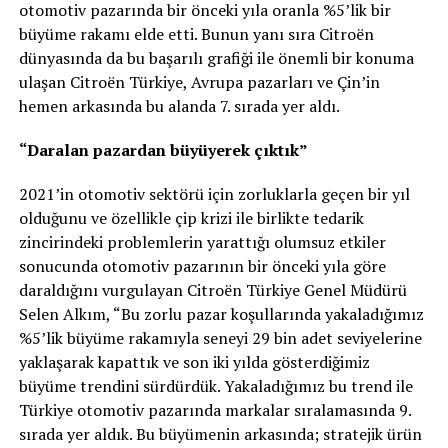
otomotiv pazarında bir önceki yıla oranla %5’lik bir
büyüme rakamı elde etti. Bunun yanı sıra Citroën
dünyasında da bu başarılı grafiği ile önemli bir konuma
ulaşan Citroën Türkiye, Avrupa pazarları ve Çin’in
hemen arkasında bu alanda 7. sırada yer aldı.
“Daralan pazardan büyüyerek çıktık”
2021’in otomotiv sektörü için zorluklarla geçen bir yıl
olduğunu ve özellikle çip krizi ile birlikte tedarik
zincirindeki problemlerin yarattığı olumsuz etkiler
sonucunda otomotiv pazarının bir önceki yıla göre
daraldığını vurgulayan Citroën Türkiye Genel Müdürü
Selen Alkım, “Bu zorlu pazar koşullarında yakaladığımız
%5’lik büyüme rakamıyla seneyi 29 bin adet seviyelerine
yaklaşarak kapattık ve son iki yılda gösterdiğimiz
büyüme trendini sürdürdük. Yakaladığımız bu trend ile
Türkiye otomotiv pazarında markalar sıralamasında 9.
sırada yer aldık. Bu büyümenin arkasında; stratejik ürün