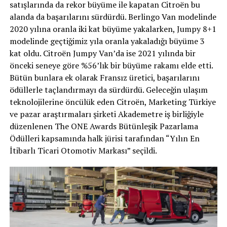
satışlarında da rekor büyüme ile kapatan Citroën bu
alanda da başarılarını sürdürdü. Berlingo Van modelinde
2020 yılına oranla iki kat büyüme yakalarken, Jumpy 8+1
modelinde geçtiğimiz yıla oranla yakaladığı büyüme 3
kat oldu. Citroën Jumpy Van’da ise 2021 yılında bir
önceki seneye göre %56’lık bir büyüme rakamı elde etti.
Bütün bunlara ek olarak Fransız üretici, başarılarını
ödüllerle taçlandırmayı da sürdürdü. Geleceğin ulaşım
teknolojilerine öncülük eden Citroën, Marketing Türkiye
ve pazar araştırmaları şirketi Akademetre iş birliğiyle
düzenlenen The ONE Awards Bütünleşik Pazarlama
Ödülleri kapsamında halk jürisi tarafından “Yılın En
İtibarlı Ticari Otomotiv Markası” seçildi.