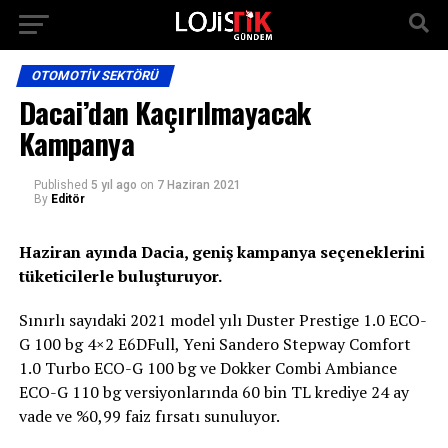
OTOMOTIV SEKTÖRÜ
Dacai’dan Kaçırılmayacak
Kampanya
Published
5 yıl ago
on
7 Haziran 2021
By
Editör
Haziran ayında Dacia, geniş kampanya seçeneklerini
tüketicilerle buluşturuyor.
Sınırlı sayıdaki 2021 model yılı Duster Prestige 1.0 ECO-
G 100 bg 4×2 E6DFull, Yeni Sandero Stepway Comfort
1.0 Turbo ECO-G 100 bg ve Dokker Combi Ambiance
ECO-G 110 bg versiyonlarında 60 bin TL krediye 24 ay
vade ve %0,99 faiz fırsatı sunuluyor.