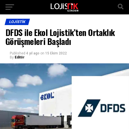
LOJISTIK
DFDS ile Ekol Lojistik’ten Ortaklık
Görüşmeleri Başladı
Published
4 yıl ago
on
15 Ekim 2022
By
Editör