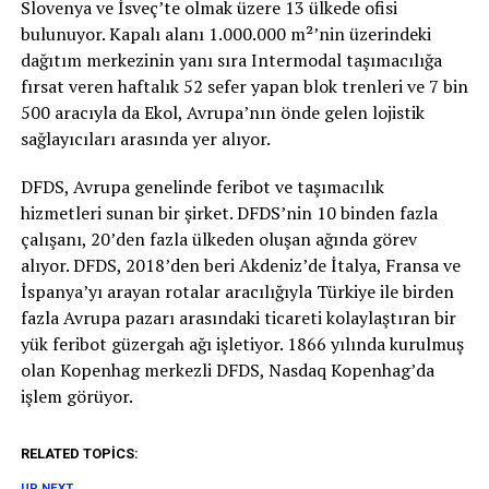
Slovenya ve İsveç’te olmak üzere 13 ülkede ofisi
bulunuyor. Kapalı alanı 1.000.000 m²’nin üzerindeki
dağıtım merkezinin yanı sıra Intermodal taşımacılığa
fırsat veren haftalık 52 sefer yapan blok trenleri ve 7 bin
500 aracıyla da Ekol, Avrupa’nın önde gelen lojistik
sağlayıcıları arasında yer alıyor.
DFDS, Avrupa genelinde feribot ve taşımacılık
hizmetleri sunan bir şirket. DFDS’nin 10 binden fazla
çalışanı, 20’den fazla ülkeden oluşan ağında görev
alıyor. DFDS, 2018’den beri Akdeniz’de İtalya, Fransa ve
İspanya’yı arayan rotalar aracılığıyla Türkiye ile birden
fazla Avrupa pazarı arasındaki ticareti kolaylaştıran bir
yük feribot güzergah ağı işletiyor. 1866 yılında kurulmuş
olan Kopenhag merkezli DFDS, Nasdaq Kopenhag’da
işlem görüyor.
RELATED TOPICS:
UP NEXT