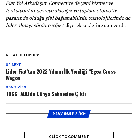
Fiat Yol Arkadaşım Connect’te de yeni hizmet ve
fonksiyonları devreye alacağız ve toplam otomotiv
pazarında olduğu gibi bağlanabilirlik teknolojilerinde de
lider olmayı sürdüreceğiz
.” diyerek sözlerine son verdi.
RELATED TOPICS:
UP NEXT
Lider Fiat’tan 2022 Yılının İlk Yeniliği “Egea Cross
Wagon”
DON'T MISS
TOGG, ABD’de Dünya Sahnesine Çıktı
YOU MAY LIKE
CLICK TO COMMENT