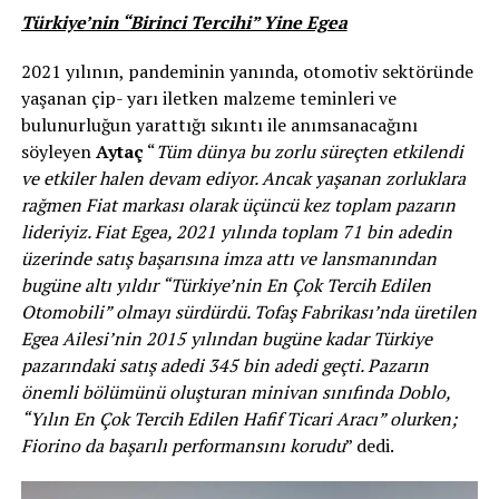
Türkiye’nin “Birinci Tercihi” Yine Egea
2021 yılının, pandeminin yanında, otomotiv sektöründe
yaşanan çip- yarı iletken malzeme teminleri ve
bulunurluğun yarattığı sıkıntı ile anımsanacağını
söyleyen
Aytaç
“
Tüm dünya bu zorlu süreçten etkilendi
ve etkiler halen devam ediyor. Ancak yaşanan zorluklara
rağmen Fiat markası olarak üçüncü kez toplam pazarın
lideriyiz. Fiat Egea, 2021 yılında toplam 71 bin adedin
üzerinde satış başarısına imza attı ve lansmanından
bugüne altı yıldır “Türkiye’nin En Çok Tercih Edilen
Otomobili” olmayı sürdürdü. Tofaş Fabrikası’nda üretilen
Egea Ailesi’nin 2015 yılından bugüne kadar Türkiye
pazarındaki satış adedi 345 bin adedi geçti. Pazarın
önemli bölümünü oluşturan minivan sınıfında Doblo,
“Yılın En Çok Tercih Edilen Hafif Ticari Aracı” olurken;
Fiorino da başarılı performansını
korudu
” dedi.