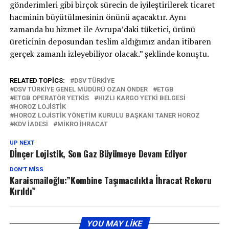
gönderimleri gibi birçok sürecin de iyileştirilerek ticaret
hacminin büyütülmesinin önünü açacaktır. Aynı
zamanda bu hizmet ile Avrupa’daki tüketici, ürünü
üreticinin deposundan teslim aldığımız andan itibaren
gerçek zamanlı izleyebiliyor olacak.” şeklinde konuştu.
RELATED TOPICS:
DSV TÜRKIYE
DSV TÜRKIYE GENEL MÜDÜRÜ OZAN ÖNDER
ETGB
ETGB OPERATÖR YETKIS
HIZLI KARGO YETKI BELGESI
HOROZ LOJISTIK
HOROZ LOJISTIK YÖNETIM KURULU BAŞKANI TANER HOROZ
KDV IADESI
MIKRO IHRACAT
UP NEXT
Dİnçer Lojistik, Son Gaz Büyümeye Devam Ediyor
DON'T MISS
Karaismailoğlu:”Kombine Taşımacılıkta İhracat Rekoru
Kırıldı”
YOU MAY LIKE