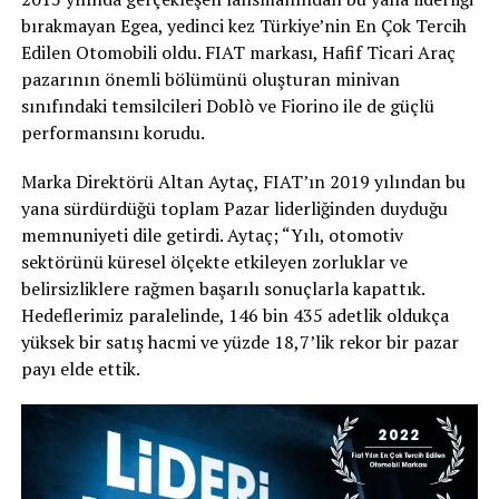
bırakmayan Egea, yedinci kez Türkiye’nin En Çok Tercih
Edilen Otomobili oldu. FIAT markası, Hafif Ticari Araç
pazarının önemli bölümünü oluşturan minivan
sınıfındaki temsilcileri Doblò ve Fiorino ile de güçlü
performansını korudu.
Marka Direktörü Altan Aytaç, FIAT’ın 2019 yılından bu
yana sürdürdüğü toplam Pazar liderliğinden duyduğu
memnuniyeti dile getirdi. Aytaç; “Yılı, otomotiv
sektörünü küresel ölçekte etkileyen zorluklar ve
belirsizliklere rağmen başarılı sonuçlarla kapattık.
Hedeflerimiz paralelinde, 146 bin 435 adetlik oldukça
yüksek bir satış hacmi ve yüzde 18,7’lik rekor bir pazar
payı elde ettik.