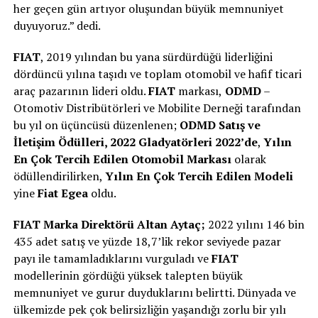
her geçen gün artıyor oluşundan büyük memnuniyet
duyuyoruz.” dedi.
FIAT
, 2019 yılından bu yana sürdürdüğü liderliğini
dördüncü yılına taşıdı ve toplam otomobil ve hafif ticari
araç pazarının lideri oldu.
FIAT
markası,
ODMD
–
Otomotiv Distribütörleri ve Mobilite Derneği tarafından
bu yıl on üçüncüsü düzenlenen;
ODMD Satış ve
İletişim Ödülleri, 2022 Gladyatörleri 2022’de
,
Yılın
En Çok Tercih Edilen Otomobil Markası
olarak
ödüllendirilirken,
Yılın En Çok Tercih Edilen Modeli
yine
Fiat Egea
oldu.
FIAT
Marka Direktörü Altan Aytaç;
2022 yılını 146 bin
435 adet satış ve yüzde 18,7’lik rekor seviyede pazar
payı ile tamamladıklarını vurguladı ve
FIAT
modellerinin gördüğü yüksek talepten büyük
memnuniyet ve gurur duyduklarını belirtti. Dünyada ve
ülkemizde pek çok belirsizliğin yaşandığı zorlu bir yılı