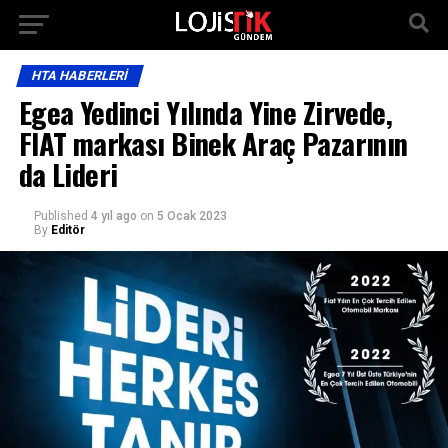
HTA HABERLERI
Egea Yedinci Yılında Yine Zirvede,
FIAT markası Binek Araç Pazarının
da Lideri
Published
4 yıl ago
on
5 Ocak 2023
By
Editör