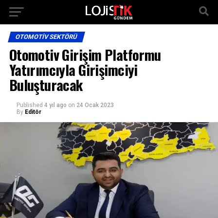
OTOMOTIV SEKTÖRÜ
Otomotiv Girişim Platformu
Yatırımcıyla Girişimciyi
Buluşturacak
Published
4 yıl ago
on
24 Ocak 2023
By
Editör