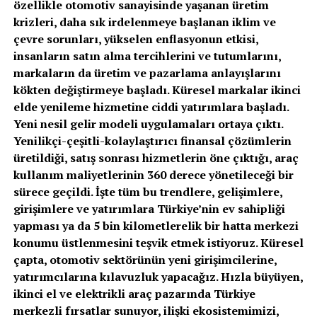
özellikle otomotiv sanayisinde yaşanan üretim
krizleri, daha sık irdelenmeye başlanan iklim ve
çevre sorunları, yükselen enflasyonun etkisi,
insanların satın alma tercihlerini ve tutumlarını,
markaların da üretim ve pazarlama anlayışlarını
kökten değiştirmeye başladı. Küresel markalar ikinci
elde yenileme hizmetine ciddi yatırımlara başladı.
Yeni nesil gelir modeli uygulamaları ortaya çıktı.
Yenilikçi-çeşitli-kolaylaştırıcı finansal çözümlerin
üretildiği, satış sonrası hizmetlerin öne çıktığı, araç
kullanım maliyetlerinin 360 derece yönetileceği bir
sürece geçildi. İşte tüm bu trendlere, gelişimlere,
girişimlere ve yatırımlara Türkiye’nin ev sahipliği
yapması ya da 5 bin kilometlerelik bir hatta merkezi
konumu üstlenmesini teşvik etmek istiyoruz. Küresel
çapta, otomotiv sektörünün yeni girişimcilerine,
yatırımcılarına kılavuzluk yapacağız. Hızla büyüyen,
ikinci el ve elektrikli araç pazarında Türkiye
merkezli fırsatlar sunuyor, ilişki ekosistemimizi,