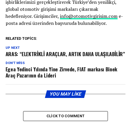
işbirliklerimizi gerçekleştirerek Türkiye’den yenilikçi,
global otomotiv girişimi markaları çıkarmak
hedefleniyor. Girişimciler,
info@otomotivgirisim.com
e-
posta adresi üzerinden başvuruda bulunabiliyor.
RELATED TOPICS:
UP NEXT
ARAS: “ELEKTRİKLİ ARAÇLAR, ARTIK DAHA ULAŞILABİLİR”
DON'T MISS
Egea Yedinci Yılında Yine Zirvede, FIAT markası Binek
Araç Pazarının da Lideri
YOU MAY LIKE
CLICK TO COMMENT