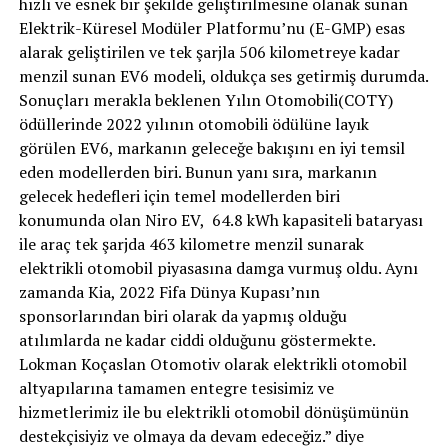
hızlı ve esnek bir şekilde geliştirilmesine olanak sunan
Elektrik-Küresel Modüler Platformu’nu (E-GMP) esas
alarak geliştirilen ve tek şarjla 506 kilometreye kadar
menzil sunan EV6 modeli, oldukça ses getirmiş durumda.
Sonuçları merakla beklenen Yılın Otomobili(COTY)
ödüllerinde 2022 yılının otomobili ödülüne layık
görülen EV6, markanın geleceğe bakışını en iyi temsil
eden modellerden biri. Bunun yanı sıra, markanın
gelecek hedefleri için temel modellerden biri
konumunda olan Niro EV, 64.8 kWh kapasiteli bataryası
ile araç tek şarjda 463 kilometre menzil sunarak
elektrikli otomobil piyasasına damga vurmuş oldu. Aynı
zamanda Kia, 2022 Fifa Dünya Kupası’nın
sponsorlarından biri olarak da yapmış olduğu
atılımlarda ne kadar ciddi olduğunu göstermekte.
Lokman Koçaslan Otomotiv olarak elektrikli otomobil
altyapılarına tamamen entegre tesisimiz ve
hizmetlerimiz ile bu elektrikli otomobil dönüşümünün
destekçisiyiz ve olmaya da devam edeceğiz.” diye