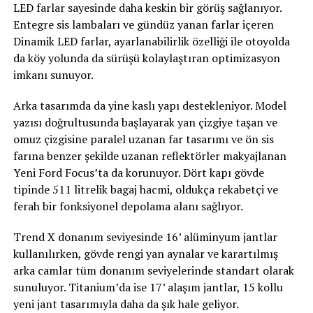
LED farlar sayesinde daha keskin bir görüş sağlanıyor.
Entegre sis lambaları ve gündüz yanan farlar içeren
Dinamik LED farlar, ayarlanabilirlik özelliği ile otoyolda
da köy yolunda da sürüşü kolaylaştıran optimizasyon
imkanı sunuyor.
Arka tasarımda da yine kaslı yapı destekleniyor. Model
yazısı doğrultusunda başlayarak yan çizgiye taşan ve
omuz çizgisine paralel uzanan far tasarımı ve ön sis
farına benzer şekilde uzanan reflektörler makyajlanan
Yeni Ford Focus’ta da korunuyor. Dört kapı gövde
tipinde 511 litrelik bagaj hacmi, oldukça rekabetçi ve
ferah bir fonksiyonel depolama alanı sağlıyor.
Trend X donanım seviyesinde 16’ alüminyum jantlar
kullanılırken, gövde rengi yan aynalar ve karartılmış
arka camlar tüm donanım seviyelerinde standart olarak
sunuluyor. Titanium’da ise 17’ alaşım jantlar, 15 kollu
yeni jant tasarımıyla daha da şık hale geliyor.