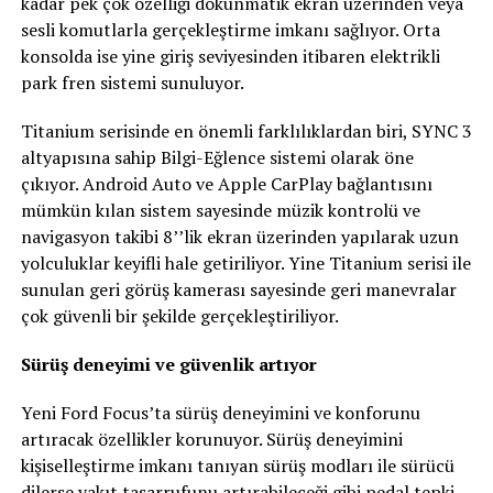
kadar pek çok özelliği dokunmatik ekran üzerinden veya
sesli komutlarla gerçekleştirme imkanı sağlıyor. Orta
konsolda ise yine giriş seviyesinden itibaren elektrikli
park fren sistemi sunuluyor.
Titanium serisinde en önemli farklılıklardan biri, SYNC 3
altyapısına sahip Bilgi-Eğlence sistemi olarak öne
çıkıyor. Android Auto ve Apple CarPlay bağlantısını
mümkün kılan sistem sayesinde müzik kontrolü ve
navigasyon takibi 8’’lik ekran üzerinden yapılarak uzun
yolculuklar keyifli hale getiriliyor. Yine Titanium serisi ile
sunulan geri görüş kamerası sayesinde geri manevralar
çok güvenli bir şekilde gerçekleştiriliyor.
Sürüş deneyimi ve güvenlik artıyor
Yeni Ford Focus’ta sürüş deneyimini ve konforunu
artıracak özellikler korunuyor. Sürüş deneyimini
kişiselleştirme imkanı tanıyan sürüş modları ile sürücü
dilerse yakıt tasarrufunu artırabileceği gibi pedal tepki