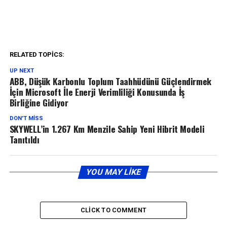
RELATED TOPICS:
UP NEXT
ABB, Düşük Karbonlu Toplum Taahhüdünü Güçlendirmek
İçin Microsoft İle Enerji Verimliliği Konusunda İş
Birliğine Gidiyor
DON'T MISS
SKYWELL’in 1.267 Km Menzile Sahip Yeni Hibrit Modeli
Tanıtıldı
YOU MAY LIKE
CLICK TO COMMENT