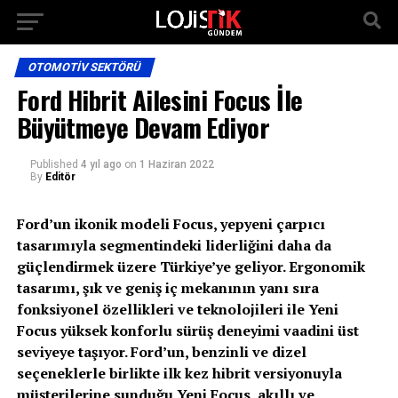
OTOMOTIV SEKTÖRÜ
Ford Hibrit Ailesini Focus İle
Büyütmeye Devam Ediyor
Published
4 yıl ago
on
1 Haziran 2022
By
Editör
Ford’un ikonik modeli Focus, yepyeni çarpıcı
tasarımıyla segmentindeki liderliğini daha da
güçlendirmek üzere Türkiye’ye geliyor. Ergonomik
tasarımı, şık ve geniş iç mekanının yanı sıra
fonksiyonel özellikleri ve teknolojileri ile Yeni
Focus yüksek konforlu sürüş deneyimi vaadini üst
seviyeye taşıyor. Ford’un, benzinli ve dizel
seçeneklerle birlikte ilk kez hibrit versiyonuyla
müşterilerine sunduğu Yeni Focus, akıllı ve