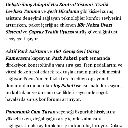
Geliştirilmiş Adaptif Hız Kontrol Sistemi
,
Trafik
Levhası Tanıma
ve
Şerit Hizalama
gibi kişisel sürüş
asistanı deneyimi sağlayan teknolojiler konfor seviyesini
artırırken, paket içeriğine eklenen
Kör Nokta Uyarı
Sistemi
ve
Çapraz Trafik Uyarısı
sürüş güvenliğini üst
seviyeye taşıyor.
Aktif Park Asistanı
ve
180’ Geniş Geri Görüş
Kamerası
nı kapsayan
Park Paketi
, park esnasında
direksiyon kontrolünün yanı sıra gaz, fren pedallarını ve
vitesi de kontrol ederek tek tuşla aracın park edilmesini
sağlıyor. Focus’un en fazla tercih edilen opsiyonel
donanımlarından olan
Kış Paketi
ise ısıtmalı direksiyon,
ön koltuklar ve ön cam özellikleri sayesinde soğuk
havalarda sürüş konforunu artırıyor.
Panoramik Cam Tavan
seçeneği özgürlük hissiyatını
yükseltirken, doğal ışığın araç içinde kalmasını
sağlayarak daha aydınlık bir iç mekan oluşturuyor. Dokuz