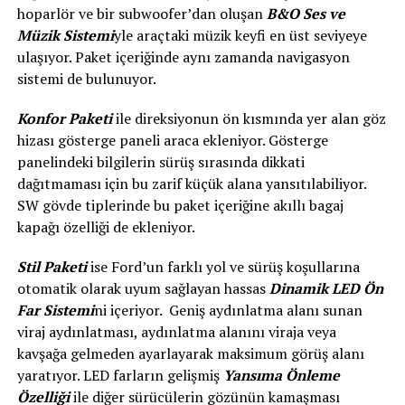
hoparlör ve bir subwoofer’dan oluşan
B&O Ses ve
Müzik Sistemi
yle araçtaki müzik keyfi en üst seviyeye
ulaşıyor. Paket içeriğinde aynı zamanda navigasyon
sistemi de bulunuyor.
Konfor Paketi
ile direksiyonun ön kısmında yer alan göz
hizası gösterge paneli araca ekleniyor. Gösterge
panelindeki bilgilerin sürüş sırasında dikkati
dağıtmaması için bu zarif küçük alana yansıtılabiliyor.
SW gövde tiplerinde bu paket içeriğine akıllı bagaj
kapağı özelliği de ekleniyor.
Stil Paketi
ise Ford’un farklı yol ve sürüş koşullarına
otomatik olarak uyum sağlayan hassas
Dinamik LED Ön
Far Sistemi
ni içeriyor. Geniş aydınlatma alanı sunan
viraj aydınlatması, aydınlatma alanını viraja veya
kavşağa gelmeden ayarlayarak maksimum görüş alanı
yaratıyor. LED farların gelişmiş
Yansıma Önleme
Özelliği
ile diğer sürücülerin gözünün kamaşması