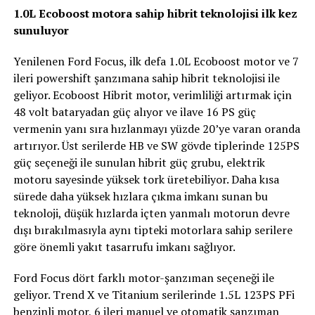
1.0L Ecoboost motora sahip hibrit teknolojisi ilk kez
sunuluyor
Yenilenen Ford Focus, ilk defa 1.0L Ecoboost motor ve 7
ileri powershift şanzımana sahip hibrit teknolojisi ile
geliyor. Ecoboost Hibrit motor, verimliliği artırmak için
48 volt bataryadan güç alıyor ve ilave 16 PS güç
vermenin yanı sıra hızlanmayı yüzde 20’ye varan oranda
artırıyor. Üst serilerde HB ve SW gövde tiplerinde 125PS
güç seçeneği ile sunulan hibrit güç grubu, elektrik
motoru sayesinde yüksek tork üretebiliyor. Daha kısa
sürede daha yüksek hızlara çıkma imkanı sunan bu
teknoloji, düşük hızlarda içten yanmalı motorun devre
dışı bırakılmasıyla aynı tipteki motorlara sahip serilere
göre önemli yakıt tasarrufu imkanı sağlıyor.
Ford Focus dört farklı motor-şanzıman seçeneği ile
geliyor. Trend X ve Titanium serilerinde 1.5L 123PS PFi
benzinli motor, 6 ileri manuel ve otomatik şanzıman