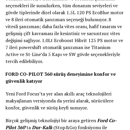
seçenekleri ile sunulurken, tüm donanım seviyeleri ve
gövde tiplerinde dizel olarak 1.5L 120 PS EcoBlue motor
ve 8 ileri otomatik şanzıman seçeneği bulunuyor. 8
vitesli şanzıman; daha fazla vites oranı, hafif tasarım ve
gelişmiş çift kavraması ile kesintisiz ve sarsıntısız vites
değişimi sağlıyor. 1.0Lt Ecoboost Hibrit 125 PS motor ve
7 ileri powershift otomatik şanzıman ise Titanium
Active ve St-Line’da 5 Kapı ve SW gövde seçenekleriyle
tercih edilebiliyor.
FORD CO-PILOT 360 sürüş deneyimine konfor ve
güvenlik katıyor
Yeni Ford Focus’ta yer alan akıllı araç teknolojileri
makyajlanan versiyonda da yerini alarak, sürücülere
konfor, güvenlik ve sürüş keyfi sunuyor.
Birçok gelişmiş teknolojiyi bir araya getiren
Ford Co-
Pilot 360
’ta
Dur-Kalk
(Stop&Go) fonksiyonu ile