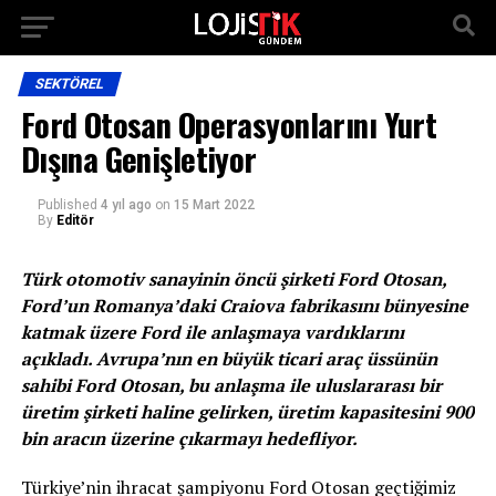
SEKTÖREL
Ford Otosan Operasyonlarını Yurt
Dışına Genişletiyor
Published
4 yıl ago
on
15 Mart 2022
By
Editör
Türk otomotiv sanayinin öncü şirketi Ford Otosan,
Ford’un Romanya’daki Craiova fabrikasını bünyesine
katmak üzere Ford ile anlaşmaya vardıklarını
açıkladı. Avrupa’nın en büyük ticari araç üssünün
sahibi Ford Otosan, bu anlaşma ile uluslararası bir
üretim şirketi haline gelirken, üretim kapasitesini 900
bin aracın üzerine çıkarmayı hedefliyor.
Türkiye’nin ihracat şampiyonu Ford Otosan geçtiğimiz