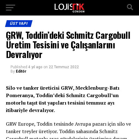
ÜST YAPI
GRW, Toddin’deki Schmitz Cargobull
Üretim Tesisini ve Çalışanlarını
Devralıyor
Published
4 yıl ago
on
22 Temmuz 2022
By
Editör
Silo ve tanker üreticisi GRW, Mecklenburg-Batı
Pomeranya, Toddin’deki Schmitz Cargobull’un
motorlu taşıt üst yapıları tesisini temmuz ayı
itibariyle devralıyor.
GRW Europe, Toddin tesisinde Avrupa pazarı için silo ve
tanker treyler üretiyor. Toddin sahasında Schmitz
Cargobull motorlu araç gövdelerinin üretimine devam