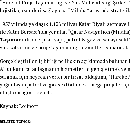
“Hareket Proje Taşımacılığı ve Yük Mühendisliği Şirketi”
lojistik çözümleri sağlayıcısı “Milaha” arasında stratejik
1957 yılında yaklaşık 1.136 milyar Katar Riyali sermaye i
ile Katar Borsası’nda yer alan “Qatar Navigation (Milaha)” 
Taşımacılık
; enerji, altyapı, petrol & gaz ve sanayi sek
yük kaldırma ve proje taşımacılığı hizmetleri sunarak k
Gerçekleştirilen iş birliğine ilişkin açıklamada buluna
Altunkum, bu anlaşmanın hizmetlerini genişletmek ve m
sunmak için heyecan verici bir fırsat olduğunu, “Hareket”
yoğunlaşan petrol ve gaz sektöründeki mega projeler için
oluşturacağını söyledi.
Kaynak: Lojiport
RELATED TOPICS: