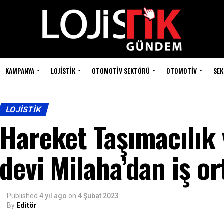
KAMPANYA
LOJISTIK
OTOMOTIV SEKTÖRÜ
OTOMOTIV
SEK
LOJISTIK
Hareket Taşımacılık v
devi Milaha’dan iş or
Published
4 yıl ago
on
4 Şubat 2023
By
Editör