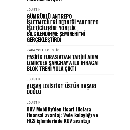
LOJISTIK
GÜMRÜKLÜ ANTREPO
İŞLETMECİLERİ DERNEĞİ “ANTREPO
İŞLETİCİLERİNE YÖNELİK
BİLGİLENDİRME SEMİNERİ”Nİ
GERÇEKLEŞTİRDİ
KARA YOLU
LOJISTIK
PASİFİK EURASIA’DAN TARİHİ ADIM
İZMİR’DEN ŞANGHAY’A İLK İHRACAT
BLOK TRENİ YOLA ÇIKTI
LOJISTIK
ALIŞAN LOJİSTİK’E ÜSTÜN BAŞARI
ÖDÜLÜ
LOJISTIK
DKV Mobility’den ticari filolara
finansal avantaj: Vade kolaylığı ve
HGS işlemlerinde KDV avantajı