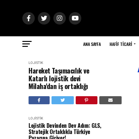
ANA SAYFA
HAFIF TICARI
LOJISTIK
Hareket Taşımacılık ve
Katarlı lojistik devi
Milaha'dan iş ortaklığı
LOJISTIK
Lojistik Devinden Dev Adım: GLS,
Stratejik Ortaklıkla Türkiye
Pazarına Giriyor!