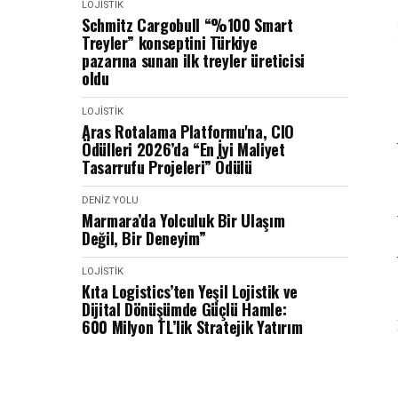
LOJISTIK
Schmitz Cargobull “%100 Smart
Treyler” konseptini Türkiye
pazarına sunan ilk treyler üreticisi
oldu
LOJISTIK
Aras Rotalama Platformu'na, CIO
Ödülleri 2026’da “En İyi Maliyet
Tasarrufu Projeleri” Ödülü
DENIZ YOLU
Marmara’da Yolculuk Bir Ulaşım
Değil, Bir Deneyim”
LOJISTIK
Kıta Logistics’ten Yeşil Lojistik ve
Dijital Dönüşümde Güçlü Hamle:
600 Milyon TL’lik Stratejik Yatırım