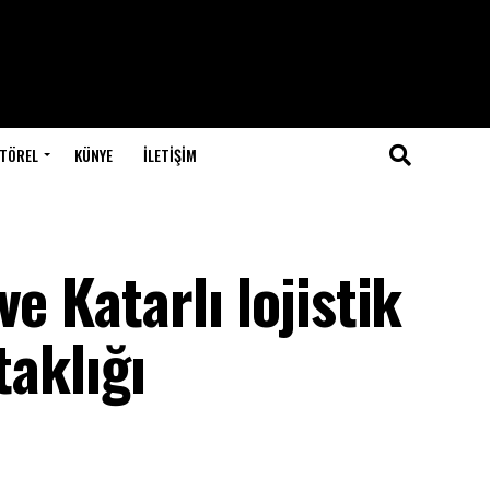
TÖREL
KÜNYE
İLETIŞIM
e Katarlı lojistik
taklığı