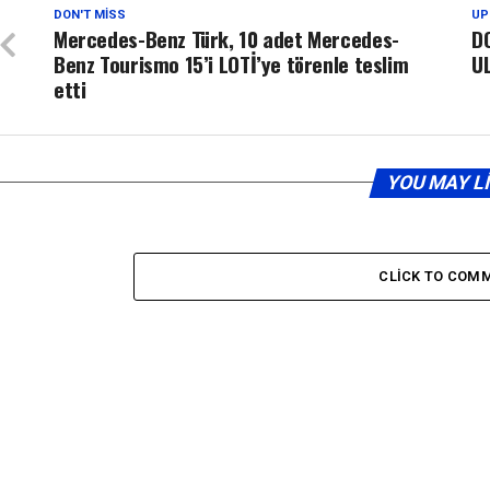
DON'T MISS
UP
Mercedes-Benz Türk, 10 adet Mercedes-
D
Benz Tourismo 15’i LOTİ’ye törenle teslim
U
etti
YOU MAY L
CLICK TO COM