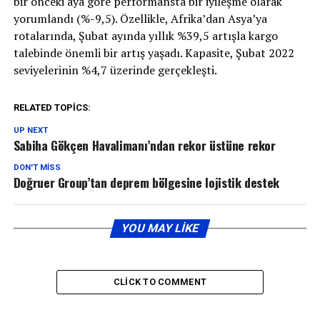
bir önceki aya göre performansta bir iyileşme olarak
yorumlandı (%-9,5). Özellikle, Afrika’dan Asya’ya
rotalarında, Şubat ayında yıllık %39,5 artışla kargo
talebinde önemli bir artış yaşadı. Kapasite, Şubat 2022
seviyelerinin %4,7 üzerinde gerçekleşti.
RELATED TOPICS:
UP NEXT
Sabiha Gökçen Havalimanı’ndan rekor üstüne rekor
DON'T MISS
Doğruer Group’tan deprem bölgesine lojistik destek
YOU MAY LIKE
CLICK TO COMMENT