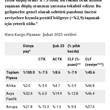
yaşanan düşüş oranının yarısına tekabül ediyor. Bu
gelişmeler genel olarak sektörü pandemi öncesi
seviyelere kıyasla pozitif bölgeye (+%2,9) taşımak
için yeterli oldu.”
Hava Kargo Piyasası- Şubat 2023 verileri
Dünya
Şub.23
(% yıllık
pay*
bazda)
CTK
ACTK
CLF (%-
CLF
puan)**
(seviye***)
Toplam
%100.0
%-7.5
%8.6
%-7.9
%45.6
Piyasa
Afrika
%2.0
%-3.4
%4.7
%-3.9
%46.8
Asya
%32.4
%-6.0
%19.9
%-12.8
%46.4
Pasifik
Avrupa
%21.8
%-15.3
%-1.5
%-9.4
%57.4