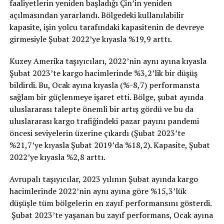
faaliyetlerin yeniden başladığı Çin’in yeniden
açılmasından yararlandı. Bölgedeki kullanılabilir
kapasite, işin yolcu tarafındaki kapasitenin de devreye
girmesiyle Şubat 2022’ye kıyasla %19,9 arttı.
Kuzey Amerika taşıyıcıları, 2022’nin aynı ayına kıyasla
Şubat 2023’te kargo hacimlerinde %3,2’lik bir düşüş
bildirdi. Bu, Ocak ayına kıyasla (%-8,7) performansta
sağlam bir güçlenmeye işaret etti. Bölge, şubat ayında
uluslararası talepte önemli bir artış gördü ve bu da
uluslararası kargo trafiğindeki pazar payını pandemi
öncesi seviyelerin üzerine çıkardı (Şubat 2023’te
%21,7’ye kıyasla Şubat 2019’da %18,2). Kapasite, Şubat
2022’ye kıyasla %2,8 arttı.
Avrupalı taşıyıcılar, 2023 yılının Şubat ayında kargo
hacimlerinde 2022’nin aynı ayına göre %15,3’lük
düşüşle tüm bölgelerin en zayıf performansını gösterdi.
Şubat 2023’te yaşanan bu zayıf performans, Ocak ayına