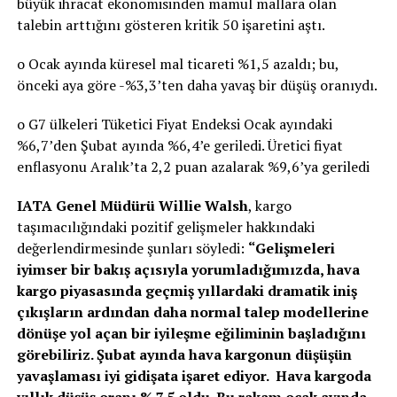
büyük ihracat ekonomisinden mamul mallara olan
talebin arttığını gösteren kritik 50 işaretini aştı.
o Ocak ayında küresel mal ticareti %1,5 azaldı; bu,
önceki aya göre -%3,3’ten daha yavaş bir düşüş oranıydı.
o G7 ülkeleri Tüketici Fiyat Endeksi Ocak ayındaki
%6,7’den Şubat ayında %6,4’e geriledi. Üretici fiyat
enflasyonu Aralık’ta 2,2 puan azalarak %9,6’ya geriledi
IATA Genel Müdürü Willie Walsh
, kargo
taşımacılığındaki pozitif gelişmeler hakkındaki
değerlendirmesinde şunları söyledi:
“Gelişmeleri
iyimser bir bakış açısıyla yorumladığımızda, hava
kargo piyasasında geçmiş yıllardaki dramatik iniş
çıkışların ardından daha normal talep modellerine
dönüşe yol açan bir iyileşme eğiliminin başladığını
görebiliriz. Şubat ayında hava kargonun düşüşün
yavaşlaması iyi gidişata işaret ediyor. Hava kargoda
yıllık düşüş oranı % 7.5 oldu. Bu rakam ocak ayında