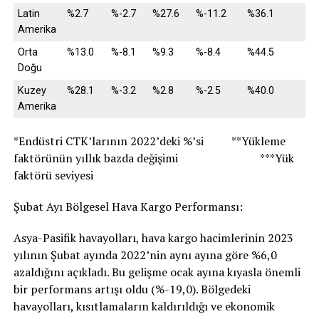
Latin
%2.7
%-2.7
%27.6
%-11.2
%36.1
Amerika
Orta
%13.0
%-8.1
%9.3
%-8.4
%44.5
Doğu
Kuzey
%28.1
%-3.2
%2.8
%-2.5
%40.0
Amerika
*Endüstri CTK’larının 2022’deki %’si **Yükleme
faktörünün yıllık bazda değişimi ***Yük
faktörü seviyesi
Şubat Ayı Bölgesel Hava Kargo Performansı:
Asya-Pasifik havayolları, hava kargo hacimlerinin 2023
yılının Şubat ayında 2022’nin aynı ayına göre %6,0
azaldığını açıkladı. Bu gelişme ocak ayına kıyasla önemli
bir performans artışı oldu (%-19,0). Bölgedeki
havayolları, kısıtlamaların kaldırıldığı ve ekonomik