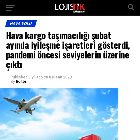
HAVA YOLU
Hava kargo taşımacılığı şubat
ayında iyileşme işaretleri gösterdi,
pandemi öncesi seviyelerin üzerine
çıktı
Published
3 yıl ago
on
8 Nisan 2023
By
Editör